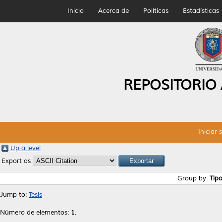
Inicio
Acerca de
Políticas
Estadísticas
REPOSITORIO
Iniciar 
Up a level
Export as
Group by:
Tip
Jump to:
Tesis
Número de elementos:
1
.