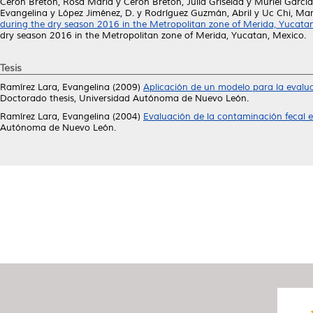
Cerón Bretón, Rosa María
y
Cerón Bretón, Julia Griselda
y
Muriel García
Evangelina
y
López Jiménez, D.
y
Rodríguez Guzmán, Abril
y
Uc Chi, Mar
during the dry season 2016 in the Metropolitan zone of Merida, Yucata
dry season 2016 in the Metropolitan zone of Merida, Yucatan, Mexico.
Tesis
Ramírez Lara, Evangelina
(2009)
Aplicación de un modelo para la evalua
Doctorado thesis, Universidad Autónoma de Nuevo León.
Ramírez Lara, Evangelina
(2004)
Evaluación de la contaminación fecal e
Autónoma de Nuevo León.