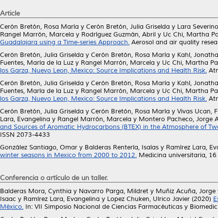
Article
Cerón Bretón, Rosa María
y
Cerón Bretón, Julia Griselda
y
Lara Severin
Rangel Marrón, Marcela
y
Rodríguez Guzmán, Abril
y
Uc Chi, Martha Pa
Guadalajara using a Time-series Approach.
Aerosol and air quality rese
Cerón Bretón, Julia Griselda
y
Cerón Bretón, Rosa María
y
Kahl, Jonath
Fuentes, María de la Luz
y
Rangel Marrón, Marcela
y
Uc Chi, Martha Pat
los Garza, Nuevo Leon, Mexico: Source Implications and Health Risk.
Atm
Cerón Bretón, Julia Griselda
y
Cerón Bretón, Rosa María
y
Kahl, Jonath
Fuentes, María de la Luz
y
Rangel Marrón, Marcela
y
Uc Chi, Martha Pat
los Garza, Nuevo Leon, Mexico: Source Implications and Health Risk.
Atm
Cerón Bretón, Julia Griselda
y
Cerón Bretón, Rosa María
y
Vivas Ucan, F
Lara, Evangelina
y
Rangel Marrón, Marcela
y
Montero Pacheco, Jorge A
and Sources of Aromatic Hydrocarbons (BTEX) in the Atmosphere of Two
ISSN 2073-4433
González Santiago, Omar
y
Balderas Rentería, Isaías
y
Ramírez Lara, Ev
winter seasons in Mexico from 2000 to 2012.
Medicina universitaria, 16
Conferencia o artículo de un taller.
Balderas Mora, Cynthia
y
Navarro Parga, Mildret
y
Muñiz Acuña, Jorge
Isaac
y
Ramírez Lara, Evangelina
y
Lopez Chuken, Ulrico Javier
(2020)
E
México.
In: VII Simposio Nacional de Ciencias Farmacéuticas y Biomedic