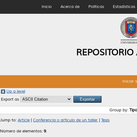
Inicio
Acerca de
Políticas
Estadísticas
REPOSITORIO
Iniciar 
Up a level
Export as
Group by:
Tip
Jump to:
Article
|
Conferencia o artículo de un taller.
|
Tesis
Número de elementos:
9
.