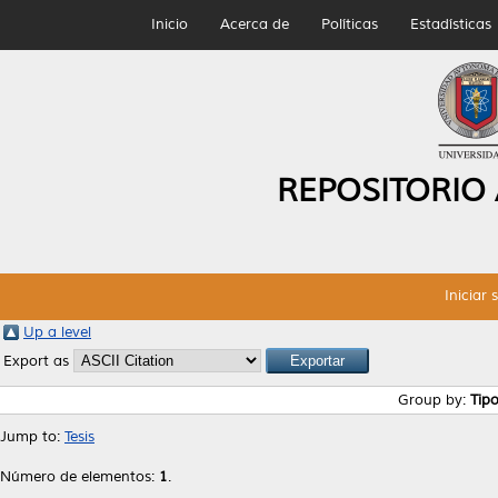
Inicio
Acerca de
Políticas
Estadísticas
REPOSITORIO
Iniciar 
Up a level
Export as
Group by:
Tip
Jump to:
Tesis
Número de elementos:
1
.