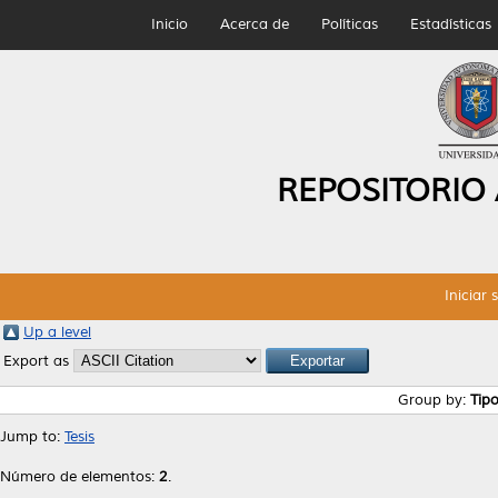
Inicio
Acerca de
Políticas
Estadísticas
REPOSITORIO
Iniciar 
Up a level
Export as
Group by:
Tip
Jump to:
Tesis
Número de elementos:
2
.