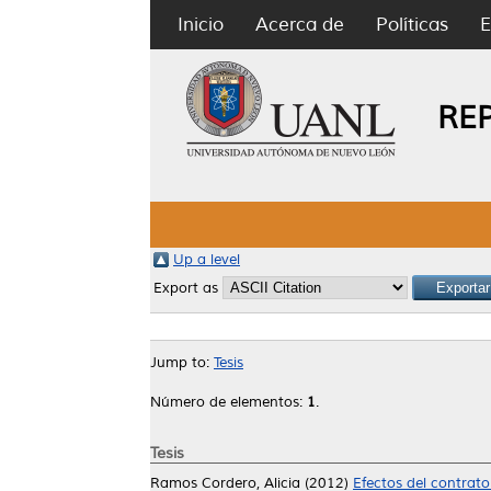
Inicio
Acerca de
Políticas
E
RE
Up a level
Export as
Jump to:
Tesis
Número de elementos:
1
.
Tesis
Ramos Cordero, Alicia
(2012)
Efectos del contrato