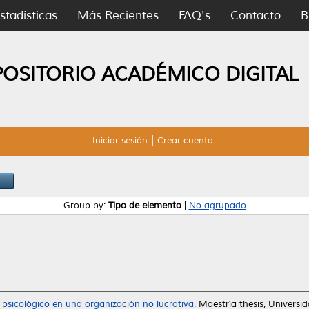
stadísticas
Más Recientes
FAQ's
Contacto
B
POSITORIO ACADÉMICO DIGITAL
Iniciar sesión
Crear cuenta
Group by:
Tipo de elemento
|
No agrupado
 psicológico en una organización no lucrativa.
Maestría thesis, Univers