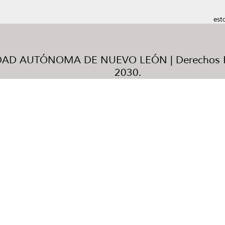
est
AD AUTÓNOMA DE NUEVO LEÓN | Derechos R
2030.