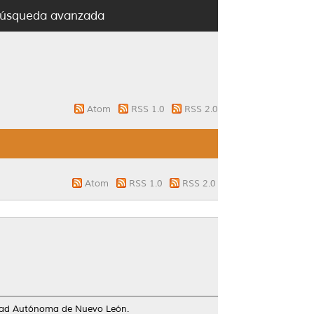
úsqueda avanzada
Atom
RSS 1.0
RSS 2.0
Atom
RSS 1.0
RSS 2.0
idad Autónoma de Nuevo León.