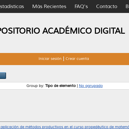
stadísticas
Más Recientes
FAQ's
Contacto
B
POSITORIO ACADÉMICO DIGITAL
Iniciar sesión
Crear cuenta
Group by:
Tipo de elemento
|
No agrupado
 aplicación de métodos productivos en el curso propedéutico de matemáti