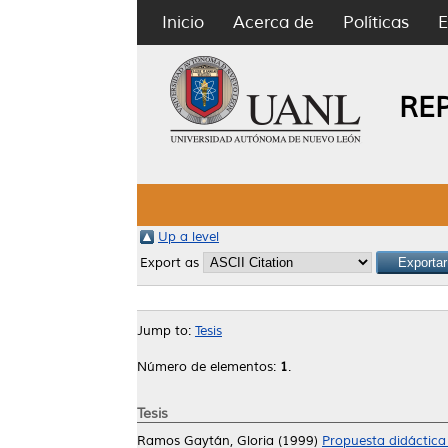
Inicio
Acerca de
Políticas
E
RE
Up a level
Export as
Jump to:
Tesis
Número de elementos:
1
.
Tesis
Ramos Gaytán, Gloria
(1999)
Propuesta didáctica