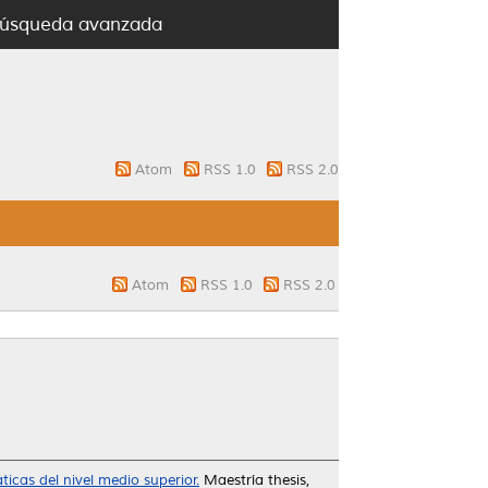
úsqueda avanzada
Atom
RSS 1.0
RSS 2.0
Atom
RSS 1.0
RSS 2.0
cas del nivel medio superior.
Maestría thesis,