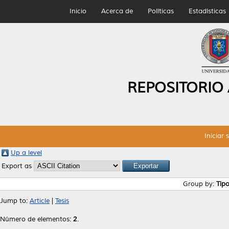
Inicio
Acerca de
Políticas
Estadísticas
REPOSITORIO
Iniciar 
Up a level
Export as
Group by:
Tip
Jump to:
Article
|
Tesis
Número de elementos:
2
.