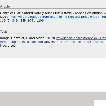
Article
González Díaz, Sandra Nora
y
Arias Cruz, Alfredo
y
Macías Weinmann, A
(2017)
Positive autologous serum and plasma skin test prevalence in indi
119 (5). S49. ISSN 1081-1206
Tesis
Rangel González, Diana María
(2019)
Prevalencia de trastornos del sueñ
Inmunología Clínica, Hospital Universitario "Dr. José Eleuterio Gonzál
Nuevo León.