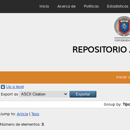
Inicio
Acerca de
Políticas
Estadísticas
REPOSITORIO
Iniciar 
Up a level
Export as
Group by:
Tip
Jump to:
Article
|
Tesis
Número de elementos:
3
.