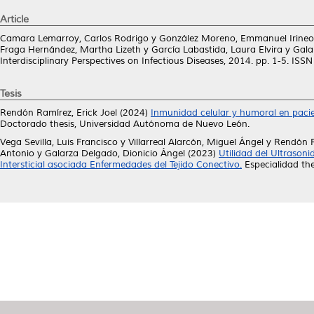
Article
Camara Lemarroy, Carlos Rodrigo
y
González Moreno, Emmanuel Irineo
Fraga Hernández, Martha Lizeth
y
García Labastida, Laura Elvira
y
Gala
Interdisciplinary Perspectives on Infectious Diseases, 2014. pp. 1-5. IS
Tesis
Rendón Ramírez, Erick Joel
(2024)
Inmunidad celular y humoral en pacien
Doctorado thesis, Universidad Autónoma de Nuevo León.
Vega Sevilla, Luis Francisco
y
Villarreal Alarcón, Miguel Ángel
y
Rendón R
Antonio
y
Galarza Delgado, Dionicio Ángel
(2023)
Utilidad del Ultrason
Intersticial asociada Enfermedades del Tejido Conectivo.
Especialidad th