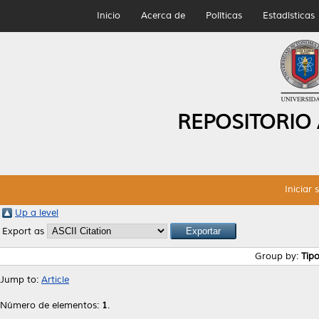
Inicio
Acerca de
Políticas
Estadísticas
REPOSITORIO
Iniciar 
Up a level
Export as
Group by:
Tip
Jump to:
Article
Número de elementos:
1
.