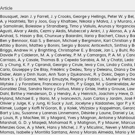
Article
Bousquet, Jean J.
y
Farrell, J.
y
Crooks, George
y
Hellings, Peter W.
y
Bel,
A.
y
Haahtela, Tari
y
Joos, Guy
y
Khaltaev, Nikolai
y
Malva, J.
y
Muraro, 
y
Samolinski, Boleslaw
y
Strandberg, Timo
y
Valiulis, Arunas
y
Yorganciog
Agusti, Alvar
y
Akdis, Cezmi
y
Akdis, Mubeccel
y
Ankri, J.
y
Alonso, A.
y
A
Arshad, S. Hasan
y
Bai, Chunxue
y
Baiardini, Ilaria
y
Bachert, Claus
y
Ba
Ben
y
Bennoor, Kazi S.
y
Benson, Michael
y
Bergmann, Karl Christian
y
B
Attilio
y
Bonini, Matteo
y
Bonini, Sergio
y
Bosnic Anticevitch, Sinthia
y
B
Briggs, Andrew H.
y
Brightling, Christopher E.
y
Brozek, Jan L.
y
Buhl, Ro
Davide P.
y
Calderon, M. A.
y
Calverley, P. M.
y
Camargos, P. A. M.
y
Cano
Carriazo, A.
y
Casale, Thomas B.
y
Cepeda Sarabia, A. M.
y
Chatzi, Leda
G.
y
Chung, K. F.
y
Ciprandi, Georgio
y
Cirule, Ieva
y
Cox, Linda
y
Costa, 
Carlo, Giuseppe
y
De Blay, Frédéric
y
Dedeu, Tony
y
Deleanu, Diana
y
De
Didier, Alain
y
Dinh Xuan, Anh Tuan
y
Djukanovic, R.
y
Dokic, Dejan
y
Do
Mark S.
y
El Gamal, Yehia
y
Emuzyte, Regina
y
Fabbri, L. Muller
y
Fletch
Wytske J.
y
Forastiere, Francesco
y
Frith, P.
y
Gaga, M.
y
Gamkrelidze, A
González Díaz, Sandra Nora
y
Gotua, Maia
y
Grisle, Ineta
y
Grouse, Law
Dahl, Birthe
y
Henderson, D.
y
Hendry, A.
y
Heinrich, Joachim
y
Heve, D.
Hyland, Michael E.
y
Illario, M.
y
Ivancevich, Juan Carlos
y
Jardim, José 
Olivier
y
Julge, K.
y
Jung, Ki Suck
y
Just, Jocelyne
y
Kaidashev, Igor P.
y
K
Klimek, Ludger
y
Koffi N'Goran, B.
y
Kolek, Vítězslav
y
Koppelman, Gerard
Bart
y
Lau, Susanne
y
Larenas Linnemann, Désirée
y
Laune, Daniel
y
Le, 
y
Louis, R.
y
MacNee, W.
y
Magard, Yves
y
Magnan, Antoine
y
Mahboub
Marshall, G. D.
y
Masjedi, Mohamad R.
y
Matignon, P.
y
Maurer, Marcu
Menzies Gow, A.
y
Merk, Hans
y
Michel, J. P.
y
Miculinic, Neven
y
Mihalta
Momas, Isabelle
y
Montilla Santana, Anna
y
Morais Almeida, Mario
y
M