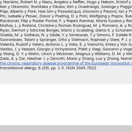
y
Naclerio, Robert N.
y
Neou, Angelos
y
Neffen, Hugo
y
Nekam, Kristof
y
Ken
y
Okamoto, Yoshitaka
y
Okubo, Kim
y
Ouedraogo, Solange
y
Paggia
Papi, Alberto
y
Park, Hae Sim
y
Passalacqua, Giovanni
y
Pavord, Ian
y
P
Pin, Isabelle
y
Plavec, Davor
y
Poethig, D.
y
Pohl, Wolfgang
y
Popov, Tod
Raciborski, Filip
y
Radier Pontal, F.
y
Repka Ramírez, Maria Susana
y
Rei
Mañas, L.
y
Rolland, Christine
y
Roman Rodriguez, M.
y
Romano, A.
y
Ro
Ryan, Dermot
y
Sánchez Borges, Mario
y
Scadding, Glenis K.
y
Schünema
Shields, M.
y
Siafakas, N.
y
Sibille, Y.
y
Similowski, T.
y
Simons, F. Estelle R
Sooronbaev, Talant
y
Spranger, Otto
y
Stelmach, Raphael
y
Sterk, P. J.
Valenta, Rudolf
y
Valero, Antonio L.
y
Valia, E.
y
Valovirta, Erkka
y
Van Ga
Vestbo, J.
y
Vezzani, Giorgio
y
Vichyanond, Pakit
y
Viegi, Giovanni
y
Voge
y
Wang, D. Y.
y
Wahn, Ulrich
y
Wickman, Magnus
y
Williams, D. M.
y
Wil
Zaidi, A.
y
Zar, Heather J.
y
Zernotti, Mario
y
Zhang, Luo
y
Zhong, Nans
the chronic respiratory disease programme of the European Innovation P
translational allergy, 6 (29). pp. 1-5. ISSN 2045-7022