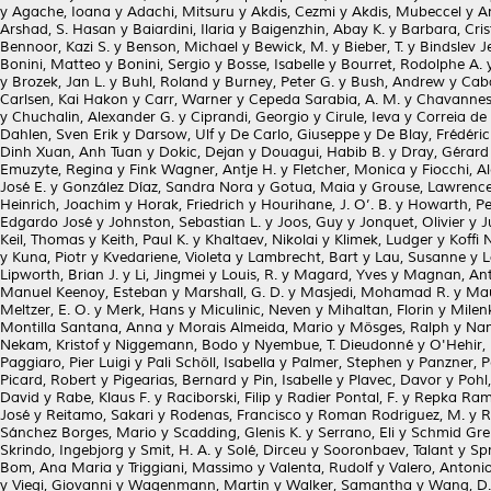
y
Agache, Ioana
y
Adachi, Mitsuru
y
Akdis, Cezmi
y
Akdis, Mubeccel
y
A
Arshad, S. Hasan
y
Baiardini, Ilaria
y
Baigenzhin, Abay K.
y
Barbara, Cris
Bennoor, Kazi S.
y
Benson, Michael
y
Bewick, M.
y
Bieber, T.
y
Bindslev J
Bonini, Matteo
y
Bonini, Sergio
y
Bosse, Isabelle
y
Bourret, Rodolphe A.
y
Brozek, Jan L.
y
Buhl, Roland
y
Burney, Peter G.
y
Bush, Andrew
y
Caba
Carlsen, Kai Hakon
y
Carr, Warner
y
Cepeda Sarabia, A. M.
y
Chavannes,
y
Chuchalin, Alexander G.
y
Ciprandi, Georgio
y
Cirule, Ieva
y
Correia de
Dahlen, Sven Erik
y
Darsow, Ulf
y
De Carlo, Giuseppe
y
De Blay, Frédéric
Dinh Xuan, Anh Tuan
y
Dokic, Dejan
y
Douagui, Habib B.
y
Dray, Gérard
Emuzyte, Regina
y
Fink Wagner, Antje H.
y
Fletcher, Monica
y
Fiocchi, A
José E.
y
González Díaz, Sandra Nora
y
Gotua, Maia
y
Grouse, Lawrenc
Heinrich, Joachim
y
Horak, Friedrich
y
Hourihane, J. O’. B.
y
Howarth, Pe
Edgardo José
y
Johnston, Sebastian L.
y
Joos, Guy
y
Jonquet, Olivier
y
J
Keil, Thomas
y
Keith, Paul K.
y
Khaltaev, Nikolai
y
Klimek, Ludger
y
Koffi 
y
Kuna, Piotr
y
Kvedariene, Violeta
y
Lambrecht, Bart
y
Lau, Susanne
y
L
Lipworth, Brian J.
y
Li, Jingmei
y
Louis, R.
y
Magard, Yves
y
Magnan, Ant
Manuel Keenoy, Esteban
y
Marshall, G. D.
y
Masjedi, Mohamad R.
y
Mau
Meltzer, E. O.
y
Merk, Hans
y
Miculinic, Neven
y
Mihaltan, Florin
y
Milen
Montilla Santana, Anna
y
Morais Almeida, Mario
y
Mösges, Ralph
y
Nam
Nekam, Kristof
y
Niggemann, Bodo
y
Nyembue, T. Dieudonné
y
O'Hehir,
Paggiaro, Pier Luigi
y
Pali Schöll, Isabella
y
Palmer, Stephen
y
Panzner, P
Picard, Robert
y
Pigearias, Bernard
y
Pin, Isabelle
y
Plavec, Davor
y
Pohl
David
y
Rabe, Klaus F.
y
Raciborski, Filip
y
Radier Pontal, F.
y
Repka Ramí
José
y
Reitamo, Sakari
y
Rodenas, Francisco
y
Roman Rodriguez, M.
y
R
Sánchez Borges, Mario
y
Scadding, Glenis K.
y
Serrano, Eli
y
Schmid Gren
Skrindo, Ingebjorg
y
Smit, H. A.
y
Solé, Dirceu
y
Sooronbaev, Talant
y
Sp
Bom, Ana Maria
y
Triggiani, Massimo
y
Valenta, Rudolf
y
Valero, Antonio
y
Viegi, Giovanni
y
Wagenmann, Martin
y
Walker, Samantha
y
Wang, D.