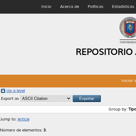
Inicio
Acerca de
Políticas
Estadísticas
REPOSITORIO
Iniciar 
Up a level
Export as
Group by:
Tip
Jump to:
Article
Número de elementos:
3
.