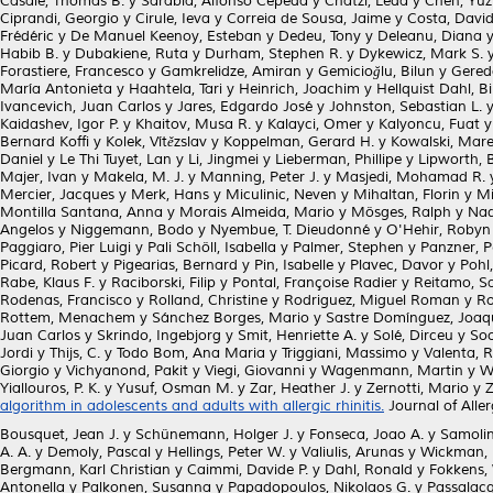
Casale, Thomas B.
y
Sarabia, Alfonso Cepeda
y
Chatzi, Leda
y
Chen, Yuz
Ciprandi, Georgio
y
Cirule, Ieva
y
Correia de Sousa, Jaime
y
Costa, David
Frédéric
y
De Manuel Keenoy, Esteban
y
Dedeu, Tony
y
Deleanu, Diana
Habib B.
y
Dubakiene, Ruta
y
Durham, Stephen R.
y
Dykewicz, Mark S.
Forastiere, Francesco
y
Gamkrelidze, Amiran
y
Gemicioğlu, Bilun
y
Gereda
María Antonieta
y
Haahtela, Tari
y
Heinrich, Joachim
y
Hellquist Dahl, B
Ivancevich, Juan Carlos
y
Jares, Edgardo José
y
Johnston, Sebastian L.
Kaidashev, Igor P.
y
Khaitov, Musa R.
y
Kalayci, Omer
y
Kalyoncu, Fuat
Bernard Koffi
y
Kolek, Vítězslav
y
Koppelman, Gerard H.
y
Kowalski, Mare
Daniel
y
Le Thi Tuyet, Lan
y
Li, Jingmei
y
Lieberman, Phillipe
y
Lipworth, B
Majer, Ivan
y
Makela, M. J.
y
Manning, Peter J.
y
Masjedi, Mohamad R.
Mercier, Jacques
y
Merk, Hans
y
Miculinic, Neven
y
Mihaltan, Florin
y
Mi
Montilla Santana, Anna
y
Morais Almeida, Mario
y
Mösges, Ralph
y
Nad
Angelos
y
Niggemann, Bodo
y
Nyembue, T. Dieudonné
y
O'Hehir, Robyn
Paggiaro, Pier Luigi
y
Pali Schöll, Isabella
y
Palmer, Stephen
y
Panzner, P
Picard, Robert
y
Pigearias, Bernard
y
Pin, Isabelle
y
Plavec, Davor
y
Pohl
Rabe, Klaus F.
y
Raciborski, Filip
y
Pontal, Françoise Radier
y
Reitamo, Sa
Rodenas, Francisco
y
Rolland, Christine
y
Rodriguez, Miguel Roman
y
Ro
Rottem, Menachem
y
Sánchez Borges, Mario
y
Sastre Domínguez, Joaq
Juan Carlos
y
Skrindo, Ingebjorg
y
Smit, Henriette A.
y
Solé, Dirceu
y
Soo
Jordi
y
Thijs, C.
y
Todo Bom, Ana Maria
y
Triggiani, Massimo
y
Valenta, R
Giorgio
y
Vichyanond, Pakit
y
Viegi, Giovanni
y
Wagenmann, Martin
y
W
Yiallouros, P. K.
y
Yusuf, Osman M.
y
Zar, Heather J.
y
Zernotti, Mario
y
Z
algorithm in adolescents and adults with allergic rhinitis.
Journal of Alle
Bousquet, Jean J.
y
Schünemann, Holger J.
y
Fonseca, Joao A.
y
Samolin
A. A.
y
Demoly, Pascal
y
Hellings, Peter W.
y
Valiulis, Arunas
y
Wickman,
Bergmann, Karl Christian
y
Caimmi, Davide P.
y
Dahl, Ronald
y
Fokkens, 
Antonella
y
Palkonen, Susanna
y
Papadopoulos, Nikolaos G.
y
Passalacq