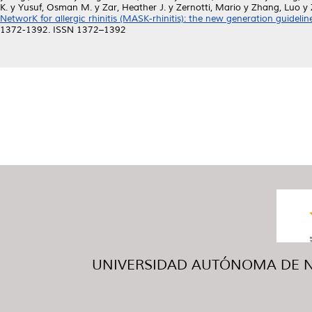
K.
y
Yusuf, Osman M.
y
Zar, Heather J.
y
Zernotti, Mario
y
Zhang, Luo
y
NetworK for allergic rhinitis (MASK-rhinitis): the new generation guideli
1372-1392. ISSN 1372–1392
UNIVERSIDAD AUTÓNOMA DE NUE