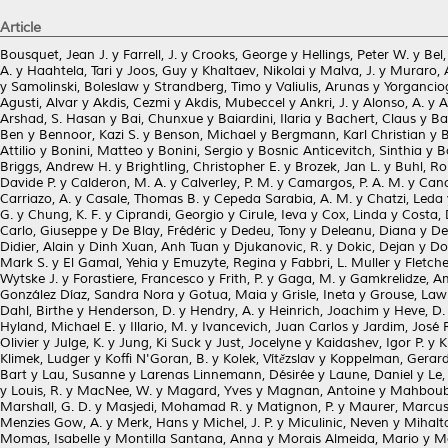
Article
Bousquet, Jean J.
y
Farrell, J.
y
Crooks, George
y
Hellings, Peter W.
y
Bel,
A.
y
Haahtela, Tari
y
Joos, Guy
y
Khaltaev, Nikolai
y
Malva, J.
y
Muraro, 
y
Samolinski, Boleslaw
y
Strandberg, Timo
y
Valiulis, Arunas
y
Yorganciog
Agusti, Alvar
y
Akdis, Cezmi
y
Akdis, Mubeccel
y
Ankri, J.
y
Alonso, A.
y
A
Arshad, S. Hasan
y
Bai, Chunxue
y
Baiardini, Ilaria
y
Bachert, Claus
y
Ba
Ben
y
Bennoor, Kazi S.
y
Benson, Michael
y
Bergmann, Karl Christian
y
B
Attilio
y
Bonini, Matteo
y
Bonini, Sergio
y
Bosnic Anticevitch, Sinthia
y
B
Briggs, Andrew H.
y
Brightling, Christopher E.
y
Brozek, Jan L.
y
Buhl, Ro
Davide P.
y
Calderon, M. A.
y
Calverley, P. M.
y
Camargos, P. A. M.
y
Cano
Carriazo, A.
y
Casale, Thomas B.
y
Cepeda Sarabia, A. M.
y
Chatzi, Leda
G.
y
Chung, K. F.
y
Ciprandi, Georgio
y
Cirule, Ieva
y
Cox, Linda
y
Costa, 
Carlo, Giuseppe
y
De Blay, Frédéric
y
Dedeu, Tony
y
Deleanu, Diana
y
De
Didier, Alain
y
Dinh Xuan, Anh Tuan
y
Djukanovic, R.
y
Dokic, Dejan
y
Do
Mark S.
y
El Gamal, Yehia
y
Emuzyte, Regina
y
Fabbri, L. Muller
y
Fletch
Wytske J.
y
Forastiere, Francesco
y
Frith, P.
y
Gaga, M.
y
Gamkrelidze, A
González Díaz, Sandra Nora
y
Gotua, Maia
y
Grisle, Ineta
y
Grouse, Law
Dahl, Birthe
y
Henderson, D.
y
Hendry, A.
y
Heinrich, Joachim
y
Heve, D.
Hyland, Michael E.
y
Illario, M.
y
Ivancevich, Juan Carlos
y
Jardim, José 
Olivier
y
Julge, K.
y
Jung, Ki Suck
y
Just, Jocelyne
y
Kaidashev, Igor P.
y
K
Klimek, Ludger
y
Koffi N'Goran, B.
y
Kolek, Vítězslav
y
Koppelman, Gerard
Bart
y
Lau, Susanne
y
Larenas Linnemann, Désirée
y
Laune, Daniel
y
Le, 
y
Louis, R.
y
MacNee, W.
y
Magard, Yves
y
Magnan, Antoine
y
Mahboub
Marshall, G. D.
y
Masjedi, Mohamad R.
y
Matignon, P.
y
Maurer, Marcu
Menzies Gow, A.
y
Merk, Hans
y
Michel, J. P.
y
Miculinic, Neven
y
Mihalta
Momas, Isabelle
y
Montilla Santana, Anna
y
Morais Almeida, Mario
y
M