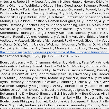
y
Naclerio, Robert N.
y
Neou, Angelos
y
Neffen, Hugo
y
Nekam, Kristof
y
Ken
y
Okamoto, Yoshitaka
y
Okubo, Kim
y
Ouedraogo, Solange
y
Paggia
Papi, Alberto
y
Park, Hae Sim
y
Passalacqua, Giovanni
y
Pavord, Ian
y
P
Pin, Isabelle
y
Plavec, Davor
y
Poethig, D.
y
Pohl, Wolfgang
y
Popov, Tod
Raciborski, Filip
y
Radier Pontal, F.
y
Repka Ramírez, Maria Susana
y
Rei
Mañas, L.
y
Rolland, Christine
y
Roman Rodriguez, M.
y
Romano, A.
y
Ro
Ryan, Dermot
y
Sánchez Borges, Mario
y
Scadding, Glenis K.
y
Schünema
Shields, M.
y
Siafakas, N.
y
Sibille, Y.
y
Similowski, T.
y
Simons, F. Estelle R
Sooronbaev, Talant
y
Spranger, Otto
y
Stelmach, Raphael
y
Sterk, P. J.
Valenta, Rudolf
y
Valero, Antonio L.
y
Valia, E.
y
Valovirta, Erkka
y
Van Ga
Vestbo, J.
y
Vezzani, Giorgio
y
Vichyanond, Pakit
y
Viegi, Giovanni
y
Voge
y
Wang, D. Y.
y
Wahn, Ulrich
y
Wickman, Magnus
y
Williams, D. M.
y
Wil
Zaidi, A.
y
Zar, Heather J.
y
Zernotti, Mario
y
Zhang, Luo
y
Zhong, Nans
the chronic respiratory disease programme of the European Innovation P
translational allergy, 6 (29). pp. 1-5. ISSN 2045-7022
Bousquet, Jean J.
y
Schünemann, Holger J.
y
Hellings, Peter W.
y
Arnavie
Anticevitch, Sinthia
y
Brozek, Jan L.
y
Calderón, Moisés
y
Canonica, Gior
y
Cruz, Álvaro A.
y
Dahl, Ronald
y
De Carlo, Giuseppe
y
Demoly, Pascal
Joao A.
y
González Díaz, Sandra Nora
y
Grouse, Lawrence
y
Keil, Thoma
O.
y
Mullol, Jaoquim
y
Muraro, Antonella
y
Naclerio, Robert N.
y
Palkon
Ryan, Dermot
y
Samolinski, Boleslaw
y
Scadding, Glenis K.
y
Sheikh, Aziz
Wickman, Magnus
y
Yorgancioglu, Arzu
y
Haahtela, Tari
y
Zuberbier, Tor
Mubeccel
y
Annesi Maesano, Isabella
y
Ansotegui, Ignacio J.
y
Anto, Jo
Bateman, Eric D.
y
Beghé, Bianca
y
Bel, Elisabeth H.
y
Ben Kheder, Ali
y
Bieber
y
Bindslev Jensen, Carsten
y
Bjermer, Leif
y
Blain, Hubert
y
Boner, 
Boulet, Louis Philippe
y
Bourret, Rodolphe A.
y
Bousquet, Philippe J.
y
Br
Peter G.
y
Bush, Andrew
y
Caballero Fonseca, Fernando
y
Caimmi, David