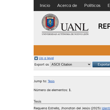
Inicio
Acerca de
Políticas
E
RE
Up a level
Export as
Jump to:
Tesis
Número de elementos:
1
.
Tesis
Requena Estrella, Jhonatan del Jesús
(2025)
Ident