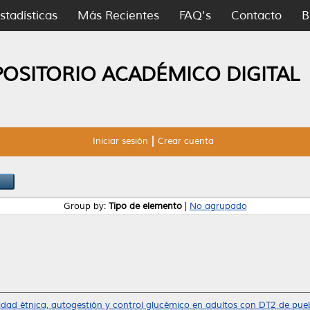
stadísticas
Más Recientes
FAQ's
Contacto
B
POSITORIO ACADÉMICO DIGITAL
Iniciar sesión
Crear cuenta
Group by:
Tipo de elemento
|
No agrupado
idad étnica, autogestión y control glucémico en adultos con DT2 de puebl