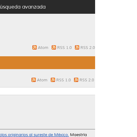
úsqueda avanzada
Atom
RSS 1.0
RSS 2.0
Atom
RSS 1.0
RSS 2.0
os originarios al sureste de México.
Maestría