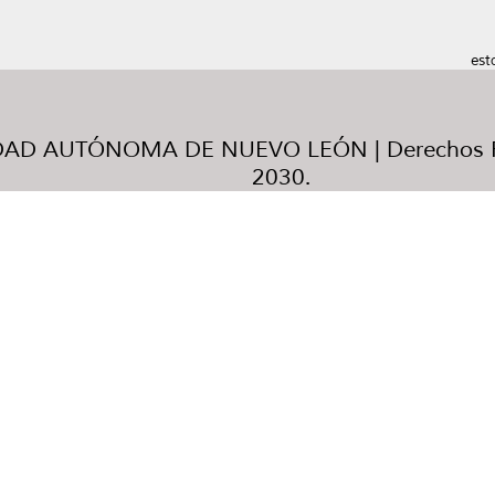
est
AD AUTÓNOMA DE NUEVO LEÓN | Derechos R
2030.