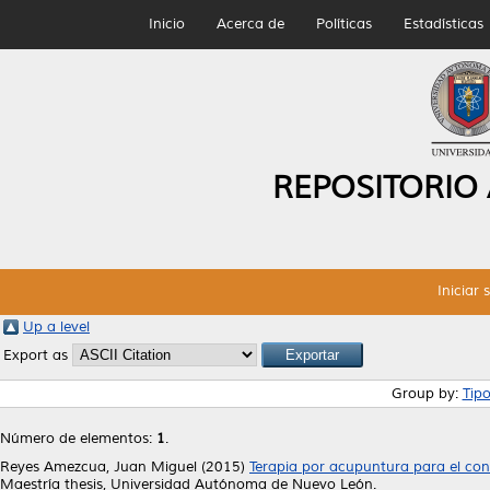
Inicio
Acerca de
Políticas
Estadísticas
REPOSITORIO
Iniciar 
Up a level
Export as
Group by:
Tip
Número de elementos:
1
.
Reyes Amezcua, Juan Miguel
(2015)
Terapia por acupuntura para el con
Maestría thesis, Universidad Autónoma de Nuevo León.