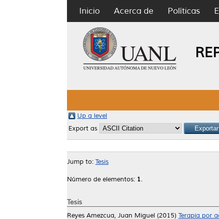
Inicio
Acerca de
Políticas
E
RE
Up a level
Export as
Jump to:
Tesis
Número de elementos:
1
.
Tesis
Reyes Amezcua, Juan Miguel
(2015)
Terapia por a