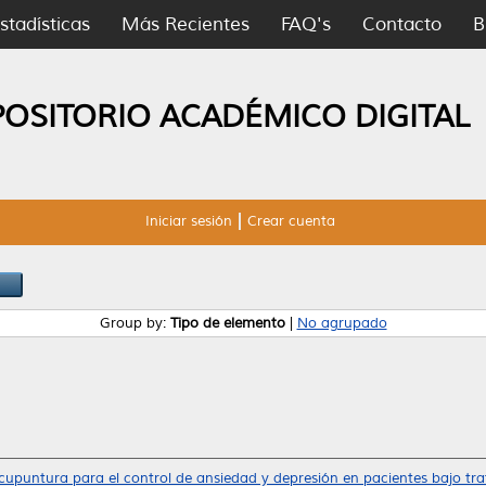
stadísticas
Más Recientes
FAQ's
Contacto
B
POSITORIO ACADÉMICO DIGITAL
Iniciar sesión
Crear cuenta
Group by:
Tipo de elemento
|
No agrupado
cupuntura para el control de ansiedad y depresión en pacientes bajo tr