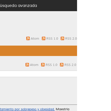
úsqueda avanzada
Atom
RSS 1.0
RSS 2.0
Atom
RSS 1.0
RSS 2.0
atamiento por sobrepeso y obesidad.
Maestría