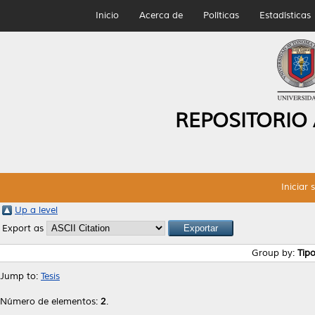
Inicio
Acerca de
Políticas
Estadísticas
REPOSITORIO
Iniciar 
Up a level
Export as
Group by:
Tip
Jump to:
Tesis
Número de elementos:
2
.