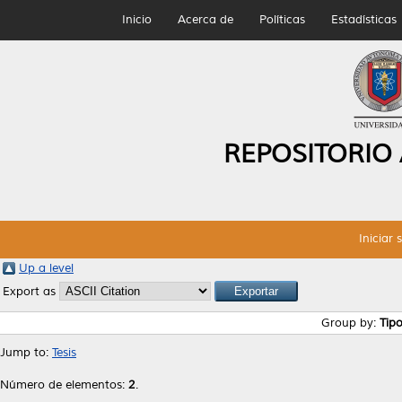
Inicio
Acerca de
Políticas
Estadísticas
REPOSITORIO
Iniciar 
Up a level
Export as
Group by:
Tip
Jump to:
Tesis
Número de elementos:
2
.