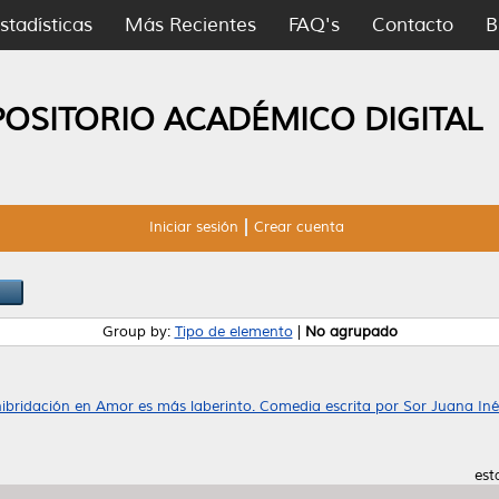
stadísticas
Más Recientes
FAQ's
Contacto
B
POSITORIO ACADÉMICO DIGITAL
Iniciar sesión
Crear cuenta
Group by:
Tipo de elemento
|
No agrupado
hibridación en Amor es más laberinto. Comedia escrita por Sor Juana In
est