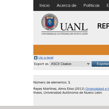
Inicio
Acerca de
Políticas
E
RE
Up a level
Export as
Número de elementos:
1
.
Reyes Martínez, Alma Elisa
(2012)
Originalidad e 
thesis, Universidad Autónoma de Nuevo León.