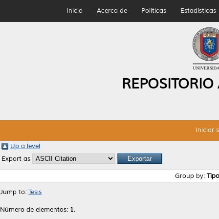
Inicio
Acerca de
Políticas
Estadísticas
REPOSITORIO
Iniciar 
Up a level
Export as
Group by:
Tip
Jump to:
Tesis
Número de elementos:
1
.