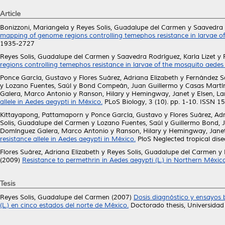
Article
Bonizzoni, Mariangela
y
Reyes Solis, Guadalupe del Carmen
y
Saavedra 
mapping of genome regions controlling temephos resistance in larvae o
1935-2727
Reyes Solis, Guadalupe del Carmen
y
Saavedra Rodríguez, Karla Lizet
y
regions controlling temephos resistance in larvae of the mosquito aedes
Ponce García, Gustavo
y
Flores Suárez, Adriana Elizabeth
y
Fernández Sa
y
Lozano Fuentes, Saúl
y
Bond Compeán, Juan Guillermo
y
Casas Martín
Galera, Marco Antonio
y
Ranson, Hilary
y
Hemingway, Janet
y
Elsen, La
allele in Aedes aegypti in México.
PLoS Biology, 3 (10). pp. 1-10. ISSN 
Kittayapong, Pattamaporn
y
Ponce García, Gustavo
y
Flores Suárez, Ad
Solis, Guadalupe del Carmen
y
Lozano Fuentes, Saúl
y
Guillermo Bond, J
Domínguez Galera, Marco Antonio
y
Ranson, Hilary
y
Hemingway, Jane
resistance allele in Aedes aegypti in México.
PloS Neglected tropical dise
Flores Suárez, Adriana Elizabeth
y
Reyes Solis, Guadalupe del Carmen
y
(2009)
Resistance to permethrin in Aedes aegypti (L.) in Northern México
Tesis
Reyes Solis, Guadalupe del Carmen
(2007)
Dosis diagnóstico y ensayos 
(L.) en cinco estados del norte de México.
Doctorado thesis, Universida