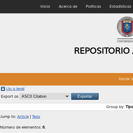
Inicio
Acerca de
Políticas
Estadísticas
REPOSITORIO
Iniciar 
Up a level
Export as
Group by:
Tip
Jump to:
Article
|
Tesis
Número de elementos:
6
.