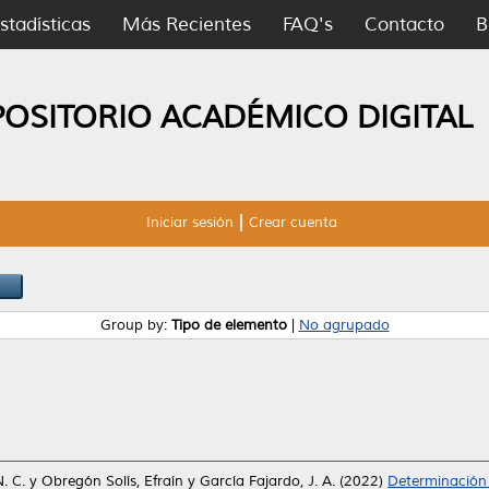
stadísticas
Más Recientes
FAQ's
Contacto
B
POSITORIO ACADÉMICO DIGITAL
Iniciar sesión
Crear cuenta
Group by:
Tipo de elemento
|
No agrupado
. C.
y
Obregón Solís, Efraín
y
García Fajardo, J. A.
(2022)
Determinación 