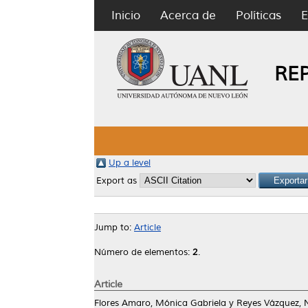
Inicio
Acerca de
Políticas
E
RE
Up a level
Export as
Jump to:
Article
Número de elementos:
2
.
Article
Flores Amaro, Mónica Gabriela
y
Reyes Vázquez, N