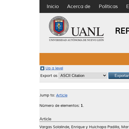
Inicio
Acerca de
Políticas
E
RE
Up a level
Export as
Jump to:
Article
Número de elementos:
1
.
Article
Vargas Solalinde, Enrique
y
Huichapa Padilla, Mari