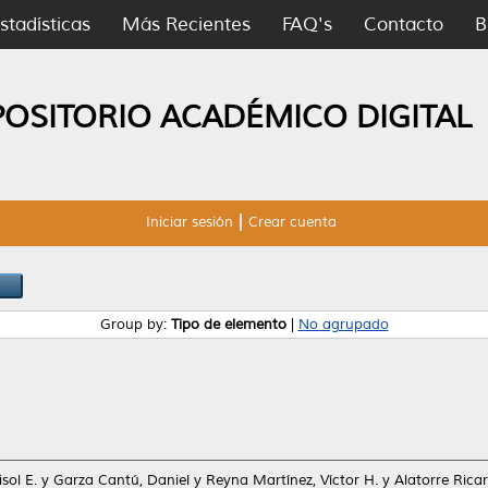
stadísticas
Más Recientes
FAQ's
Contacto
B
POSITORIO ACADÉMICO DIGITAL
Iniciar sesión
Crear cuenta
Group by:
Tipo de elemento
|
No agrupado
sol E.
y
Garza Cantú, Daniel
y
Reyna Martínez, Víctor H.
y
Alatorre Ricar