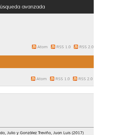
úsqueda avanzada
Atom
RSS 1.0
RSS 2.0
Atom
RSS 1.0
RSS 2.0
do, Julio
y
González Treviño, Juan Luis
(2017)