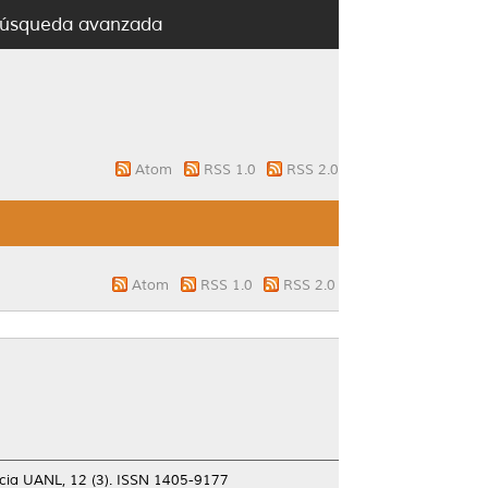
úsqueda avanzada
Atom
RSS 1.0
RSS 2.0
Atom
RSS 1.0
RSS 2.0
cia UANL, 12 (3). ISSN 1405-9177