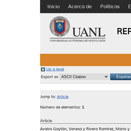
Inicio
Acerca de
Políticas
E
RE
Up a level
Export as
Jump to:
Article
Número de elementos:
1
.
Article
Avalos Gaytán, Vanesa
y
Rivera Ramírez, Mario
y