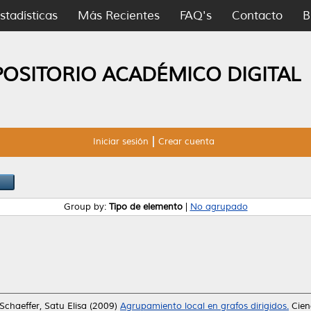
stadísticas
Más Recientes
FAQ's
Contacto
B
POSITORIO ACADÉMICO DIGITAL
Iniciar sesión
Crear cuenta
Group by:
Tipo de elemento
|
No agrupado
Schaeffer, Satu Elisa
(2009)
Agrupamiento local en grafos dirigidos.
Cien