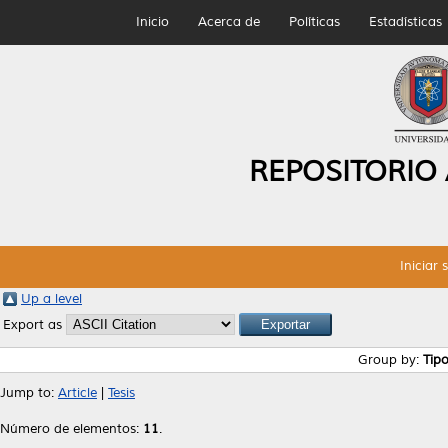
Inicio
Acerca de
Políticas
Estadísticas
REPOSITORIO
Iniciar 
Up a level
Export as
Group by:
Tip
Jump to:
Article
|
Tesis
Número de elementos:
11
.