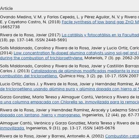
Article
Ovando Medina, V. M.
y
Farías Cepeda, L.
y
Pérez Aguilar, N. V.
y
Rivera 
E.
y
Cayetano Castro, N.
(2018)
Facile synthesis of low band gap ZnO Mi
16652738
Rivera de la Rosa, Javier
(2017)
La catálisis y fotocatálisis en la Facu
(18). pp. 137-146. ISSN 2448-5691
Solís Maldonado, Carolina
y
Rivera de la Rosa, Javier
y
Lucio Ortiz, Carlo
(2014)
Low concentration fe-doped alumina catalysts using sol-gel and 
during the combustion of trichloroethylene.
Materials, 7 (3). pp. 2062-
Solís Maldonado, Carolina
y
Rivera de la Rosa, Javier
y
CastiIIón Barraza
Carlos J.
(2013)
Catalizadores de alúminas modificadas mediante la inco
combustión del tricloroetileno.
Química Hoy, 3 (2). pp. 10-17. ISSN 200
Lucio Ortiz, Carlos J.
y
Rivera de la Rosa, Javier
y
Hernández Ramírez, Ar
de tricloroetileno usando alúmina pura y alúmina dopada con hierro al 5
Garza González, María Teresa
y
Almaguer Cantú, Verónica
y
Rivera de l
a una columna empacada con Chlorella sp. inmovilizada para la remoci
Rivera de la Rosa, Javier
y
Hernández Ramírez, Aracely
y
Ledezma Sánch
dopada con lantano, hierro y manganeso.
Ingenierías, 12 (44). pp. 67-
Almaguer Cantú, Verónica
y
Garza González, María Teresa
y
Rivera de l
inmovilizada.
Ingenierías, 9 (31). pp. 13-17. ISSN 1405-0676
Rivera de la Rosa, Javier
y
Barresi, Antonello A.
(2002)
Combustión catalí