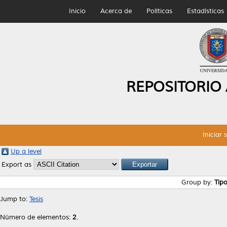
Inicio
Acerca de
Políticas
Estadísticas
REPOSITORIO
Iniciar 
Up a level
Export as
Group by:
Tip
Jump to:
Tesis
Número de elementos:
2
.