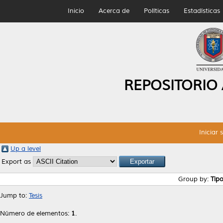
Inicio
Acerca de
Políticas
Estadísticas
REPOSITORIO
Iniciar 
Up a level
Export as
Group by:
Tip
Jump to:
Tesis
Número de elementos:
1
.