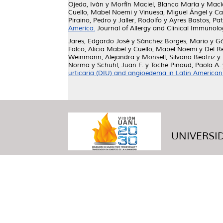
Ojeda, Iván
y
Morfín Maciel, Blanca María
y
Mací
Cuello, Mabel Noemi
y
Vinuesa, Miguel Ángel
y
Ca
Piraino, Pedro
y
Jaller, Rodolfo
y
Ayres Bastos, Pat
America.
Journal of Allergy and Clinical Immunol
Jares, Edgardo José
y
Sánchez Borges, Mario
y
Gó
Falco, Alicia Mabel
y
Cuello, Mabel Noemi
y
Del R
Weinmann, Alejandra
y
Monsell, Silvana Beatriz
y
Norma
y
Schuhl, Juan F.
y
Toche Pinaud, Paola A.
urticaria (DIU) and angioedema in Latin American
UNIVERSID