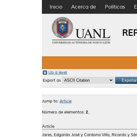
Inicio
Acerca de
Políticas
E
RE
Up a level
Export as
Jump to:
Article
Número de elementos:
2
.
Article
Jares, Edgardo José
y
Cardona Villa, Ricardo
y
Sá