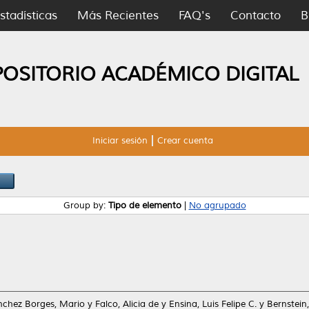
stadísticas
Más Recientes
FAQ's
Contacto
B
POSITORIO ACADÉMICO DIGITAL
Iniciar sesión
Crear cuenta
Group by:
Tipo de elemento
|
No agrupado
nchez Borges, Mario
y
Falco, Alicia de
y
Ensina, Luis Felipe C.
y
Bernstein