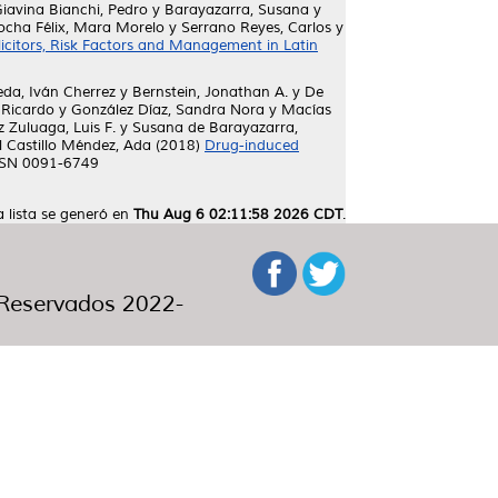
iavina Bianchi, Pedro
y
Barayazarra, Susana
y
ocha Félix, Mara Morelo
y
Serrano Reyes, Carlos
y
icitors, Risk Factors and Management in Latin
eda, Iván Cherrez
y
Bernstein, Jonathan A.
y
De
 Ricardo
y
González Díaz, Sandra Nora
y
Macías
 Zuluaga, Luis F.
y
Susana de Barayazarra,
l Castillo Méndez, Ada
(2018)
Drug-induced
ISSN 0091-6749
a lista se generó en
Thu Aug 6 02:11:58 2026 CDT
.
eservados 2022-