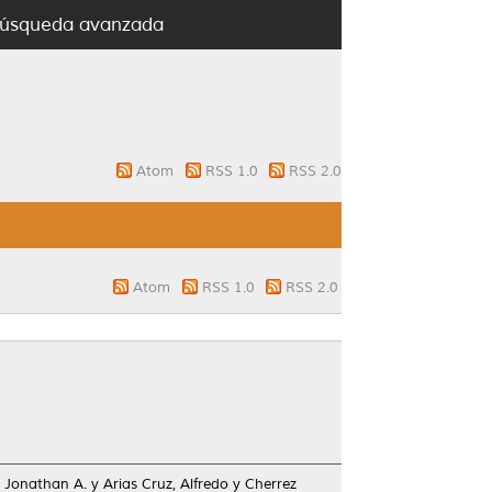
úsqueda avanzada
Atom
RSS 1.0
RSS 2.0
Atom
RSS 1.0
RSS 2.0
, Jonathan A.
y
Arias Cruz, Alfredo
y
Cherrez