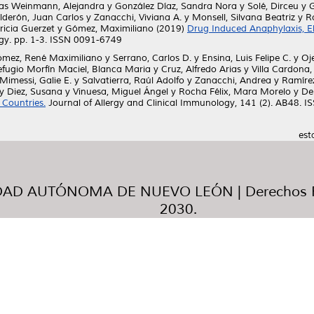
as Weinmann, Alejandra
y
González Díaz, Sandra Nora
y
Solé, Dirceu
y
G
lderón, Juan Carlos
y
Zanacchi, Viviana A.
y
Monsell, Silvana Beatriz
y
R
ricia Guerzet
y
Gómez, Maximiliano
(2019)
Drug Induced Anaphylaxis, El
ogy. pp. 1-3. ISSN 0091-6749
mez, René Maximiliano
y
Serrano, Carlos D.
y
Ensina, Luis Felipe C.
y
Oj
efugio Morfín Maciel, Blanca Maria
y
Cruz, Alfredo Arias
y
Villa Cardona,
Mimessi, Galie E.
y
Salvatierra, Raúl Adolfo
y
Zanacchi, Andrea
y
Ramírez
y
Diez, Susana
y
Vinuesa, Miguel Ángel
y
Rocha Félix, Mara Morelo
y
De
 Countries.
Journal of Allergy and Clinical Immunology, 141 (2). AB48. 
est
AD AUTÓNOMA DE NUEVO LEÓN | Derechos R
2030.