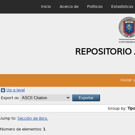
Inicio
Acerca de
Políticas
Estadísticas
REPOSITORIO
Iniciar 
Up a level
Export as
Group by:
Tip
Jump to:
Sección de libro.
Número de elementos:
1
.