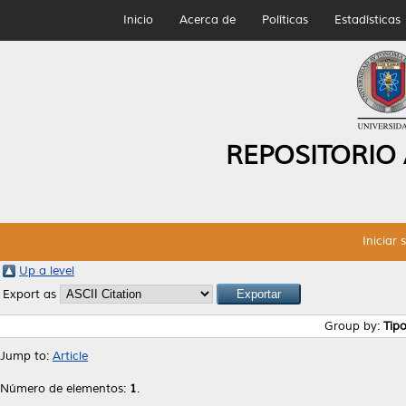
Inicio
Acerca de
Políticas
Estadísticas
REPOSITORIO
Iniciar 
Up a level
Export as
Group by:
Tip
Jump to:
Article
Número de elementos:
1
.