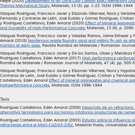
Felipe
(2020)
Development of an Ultra-Low Carbon MgO Refractory Doped
Thermo-Mechanical Study.
Materials, 13 (3). pp. 1-22. ISSN 1996-1944
Vázquez Rodríguez, Francisco Javier
y
Elizondo Villarreal, Nora
y
Veráste
Fernando
y
Contreras de León, José Eulalio
y
Gómez Rodríguez, Cristian
y
Rodríguez Castellanos, Edén Amaral
(2020)
Effect of Mineral Aggrega
and Durability of High-Performance Concrete.
Materials, 13 (9). p. 209
Vázquez Rodríguez, Francisco Javier
y
Valadez Ramos, Jaime Elihezer
y
Amaral
(2018)
Nonferrous waste foundry sand and milling fly ash as alte
mortars at early ages.
Revista Română de Materiale / Romanian Journal 
Vázquez Rodríguez, Francisco Javier
y
De los Santos, Ulises
y
Mendoza R
Rodríguez Castellanos, Edén Amaral
(2017)
High performance reinforced 
Română de Materiale / Romanian Journal of Materials, 47 (4). pp. 505
Vázquez Rodríguez, Francisco Javier
y
Elizondo Villarreal, Nora
y
Hypatia
Contreras de León, José Eulalio
y
Gómez Rodríguez, Cristian
y
Fernández
Castellanos, Edén Amaral
Effect of mineral aggregates and chemical adm
highperformance concrete.
Materials. ISSN 1996-1944
Tesis
Rodríguez Castellanos, Edén Amaral
(2008)
Desarrollo de un refractar
alternativa tecnológica para los hornos rotatorios productores de ceme
Rodríguez Castellanos, Edén Amaral
(2003)
Estudio sobre la influencia
refractarias entre el MgO-CaZr03-Zr02.
Maestría thesis, Universidad A