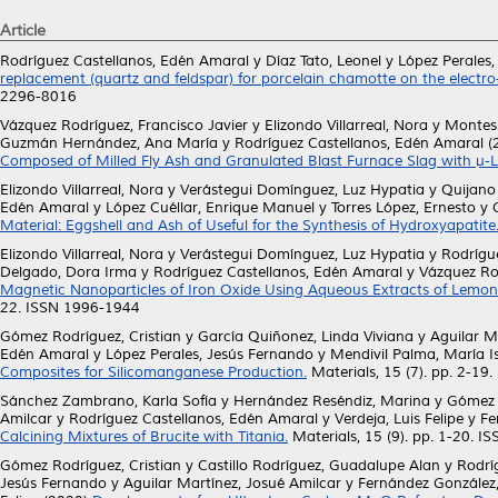
Article
Rodríguez Castellanos, Edén Amaral
y
Díaz Tato, Leonel
y
López Perales
replacement (quartz and feldspar) for porcelain chamotte on the electro-t
2296-8016
Vázquez Rodríguez, Francisco Javier
y
Elizondo Villarreal, Nora
y
Montes
Guzmán Hernández, Ana María
y
Rodríguez Castellanos, Edén Amaral
(
Composed of Milled Fly Ash and Granulated Blast Furnace Slag with µ-L
Elizondo Villarreal, Nora
y
Verástegui Domínguez, Luz Hypatia
y
Quijano 
Edén Amaral
y
López Cuéllar, Enrique Manuel
y
Torres López, Ernesto
y
Material: Eggshell and Ash of Useful for the Synthesis of Hydroxyapatite
Elizondo Villarreal, Nora
y
Verástegui Domínguez, Luz Hypatia
y
Rodrígue
Delgado, Dora Irma
y
Rodríguez Castellanos, Edén Amaral
y
Vázquez Rod
Magnetic Nanoparticles of Iron Oxide Using Aqueous Extracts of Lemon P
22. ISSN 1996-1944
Gómez Rodríguez, Cristian
y
García Quiñonez, Linda Viviana
y
Aguilar M
Edén Amaral
y
López Perales, Jesús Fernando
y
Mendivil Palma, María I
Composites for Silicomanganese Production.
Materials, 15 (7). pp. 2-1
Sánchez Zambrano, Karla Sofía
y
Hernández Reséndiz, Marina
y
Gómez R
Amilcar
y
Rodríguez Castellanos, Edén Amaral
y
Verdeja, Luis Felipe
y
Fe
Calcining Mixtures of Brucite with Titania.
Materials, 15 (9). pp. 1-20. 
Gómez Rodríguez, Cristian
y
Castillo Rodríguez, Guadalupe Alan
y
Rodrí
Jesús Fernando
y
Aguilar Martínez, Josué Amilcar
y
Fernández González,