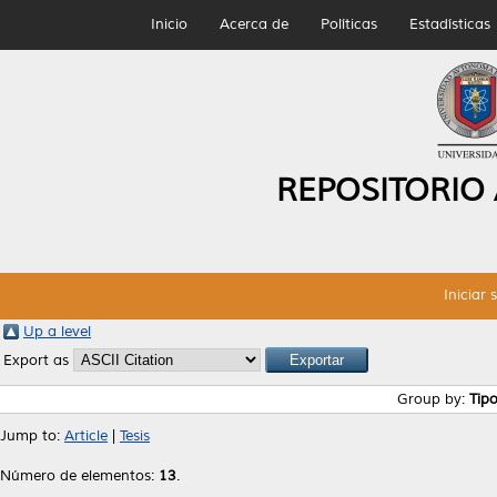
Inicio
Acerca de
Políticas
Estadísticas
REPOSITORIO
Iniciar 
Up a level
Export as
Group by:
Tip
Jump to:
Article
|
Tesis
Número de elementos:
13
.