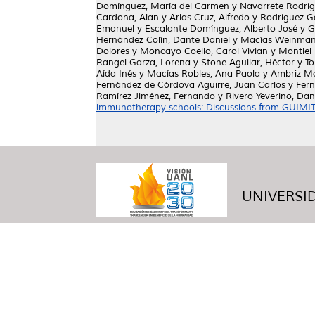
Domínguez, María del Carmen
y
Navarrete Rodríg
Cardona, Alan
y
Arias Cruz, Alfredo
y
Rodríguez G
Emanuel
y
Escalante Domínguez, Alberto José
y
G
Hernández Colín, Dante Daniel
y
Macías Weinmann
Dolores
y
Moncayo Coello, Carol Vivian
y
Montiel
Rangel Garza, Lorena
y
Stone Aguilar, Héctor
y
To
Aída Inés
y
Macías Robles, Ana Paola
y
Ambriz Mo
Fernández de Córdova Aguirre, Juan Carlos
y
Fern
Ramírez Jiménez, Fernando
y
Rivero Yeverino, Dan
immunotherapy schools: Discussions from GUIMIT
UNIVERSID