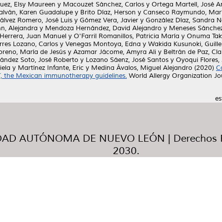
uez, Elsy Maureen
y
Macouzet Sánchez, Carlos
y
Ortega Martell, José A
alván, Karen Guadalupe
y
Brito Díaz, Herson
y
Canseco Raymundo, Marí
álvez Romero, José Luis
y
Gómez Vera, Javier
y
González Díaz, Sandra N
, Alejandra
y
Mendoza Hernández, David Alejandro
y
Meneses Sánchez
 Herrera, Juan Manuel
y
O'Farril Romanillos, Patricia María
y
Onuma Taka
rres Lozano, Carlos
y
Venegas Montoya, Edna
y
Wakida Kusunoki, Guill
reno, María de Jesús
y
Azamar Jácome, Amyra Ali
y
Beltrán de Paz, Cl
ández Soto, José Roberto
y
Lozano Sáenz, José Santos
y
Oyoqui Flores, 
iela
y
Martínez Infante, Eric
y
Medina Ávalos, Miguel Alejandro
(2020)
C
, the Mexican immunotherapy guidelines.
World Allergy Organization Jo
es
AD AUTÓNOMA DE NUEVO LEÓN | Derechos R
2030.