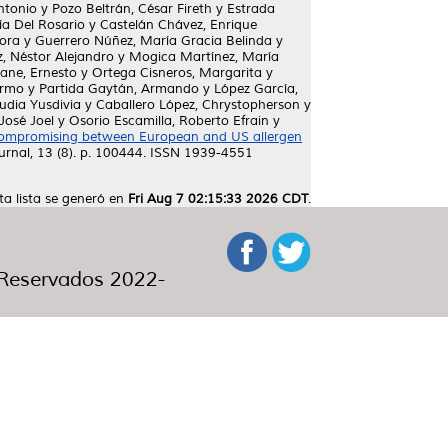
ntonio
y
Pozo Beltrán, César Fireth
y
Estrada
a Del Rosario
y
Castelán Chávez, Enrique
ora
y
Guerrero Núñez, María Gracia Belinda
y
, Néstor Alejandro
y
Mogica Martínez, María
ne, Ernesto
y
Ortega Cisneros, Margarita
y
ermo
y
Partida Gaytán, Armando
y
López García,
audia Yusdivia
y
Caballero López, Chrystopherson
y
José Joel
y
Osorio Escamilla, Roberto Efrain
y
ompromising between European and US allergen
urnal, 13 (8). p. 100444. ISSN 1939-4551
ta lista se generó en
Fri Aug 7 02:15:33 2026 CDT
.
eservados 2022-