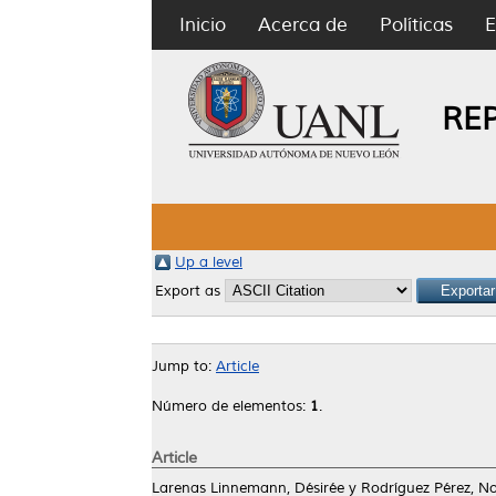
Inicio
Acerca de
Políticas
E
RE
Up a level
Export as
Jump to:
Article
Número de elementos:
1
.
Article
Larenas Linnemann, Désirée
y
Rodríguez Pérez, No