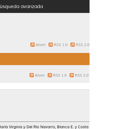
úsqueda avanzada
Atom
RSS 1.0
RSS 2.0
Atom
RSS 1.0
RSS 2.0
María Virginia
y
Del Río Navarro, Blanca E.
y
Costa