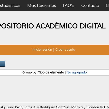
stadísticas
Más Recientes
FAQ's
Contacto
B
POSITORIO ACADÉMICO DIGITAL
Iniciar sesión
Crear cuenta
Group by:
Tipo de elemento
|
No agrupado
el
y
Luna Pech, Jorge A.
y
Rodríguez González, Mónica
y
Blandón Vijil, 