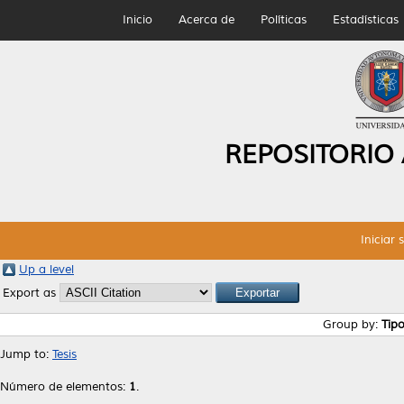
Inicio
Acerca de
Políticas
Estadísticas
REPOSITORIO
Iniciar 
Up a level
Export as
Group by:
Tip
Jump to:
Tesis
Número de elementos:
1
.