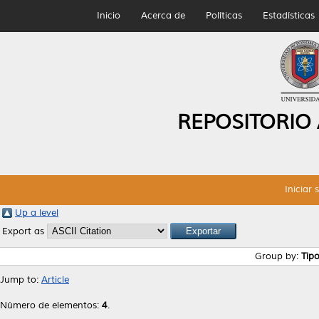
Inicio
Acerca de
Políticas
Estadísticas
REPOSITORIO
Iniciar 
Up a level
Export as
Group by:
Tip
Jump to:
Article
Número de elementos:
4
.