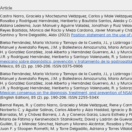
Article
Castro Narro, Graciela
y
Moctezuma Velázquez, Carlos
y
Male Velázquez
Rosalba
y
Rodríguez Hernández, Heriberto
y
Bautista Santos, Aleida
y
C
Aldana Ledesma, Juan Manuel
y
Aguirre Valadez, Jonathan
y
Ruiz Velas
Reyes Bastidas, Monica del Rocío
y
Meza Cardona, Javier Manuel
y
Chá
Santino
y
Torre Delgadillo, Aldo
(2022)
Position statement on the use of a
Bielsa Fernández, María Victoria
y
Tamayo de la Cuesta, J.L.
y
Lizárraga 
Manuel
y
Avendaño Reyes, J.M.
y
Ballesteros Amozurrutia, Mario Arturo
H.
y
González González, José Alberto
y
Hernández Guerrero, A.I.
y
Murcio
J.R.
y
Rodríguez Hernández, Heriberto
y
Santoyo Valenzuela, R.
y
Solorz
mexicano sobre diagnóstico, prevención y tratamiento de la gastropatía 
México, 85 (2). pp. 190-206. ISSN 0375-0906
Bielsa Fernández, María Victoria
y
Tamayo de la Cuesta, J.L.
y
Lizárraga 
Manuel
y
Avendaño Reyes, J.M.
y
Ballesteros Amozurrutia, Mario Arturo
H.
y
González González, José Alberto
y
Hernández Guerrero, A.I.
y
Murcio
J.R.
y
Rodríguez Hernández, Heriberto
y
Santoyo Valenzuela, R.
y
Solorz
Mexican consensus on the diagnosis, treatment, and prevention of NSA
(English Edition), 85 (2). pp. 190-206. ISSN 2255-534X
Bernal Reyes, R.
y
Castro Narro, Graciela
y
Male Velázquez, Rene
y
Carm
Norberto C.
y
Aguilar Salinas, Carlos Alberto
y
Aiza Haddad, Ignacio
y
B
Barradas, M.
y
Chávez Barrera, J. A.
y
Cisneros Garza, Laura Esthela
y
F
María de Fátima
y
Kershenobich Stalnikowitz, David
y
Ladrón de Guevara
Guillén, E.
y
Méndez Sánchez, Nahum
y
Moreno Alcántar, Rosalba
y
Poo
Juan F.
y
Stoopen Rometti, M.
y
Torre Delgadillo, Adriana
y
Torres Villalo