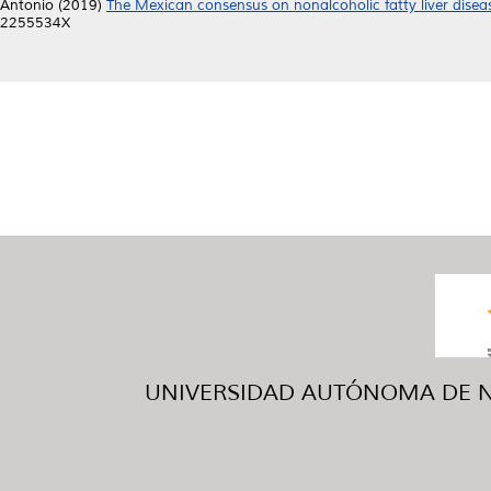
Antonio
(2019)
The Mexican consensus on nonalcoholic fatty liver disea
2255534X
UNIVERSIDAD AUTÓNOMA DE NUE