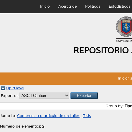
Inicio
Acerca de
Políticas
Estadísticas
REPOSITORIO
Iniciar 
Up a level
Export as
Group by:
Tip
Jump to:
Conferencia o artículo de un taller.
|
Tesis
Número de elementos:
2
.