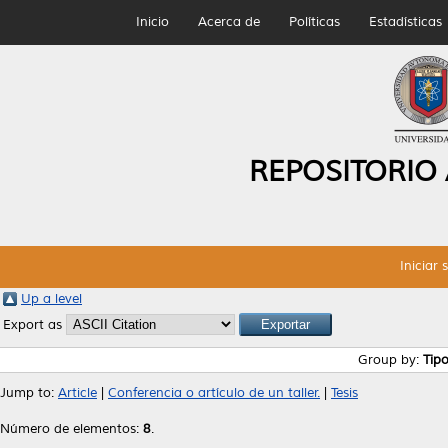
Inicio
Acerca de
Políticas
Estadísticas
REPOSITORIO
Iniciar 
Up a level
Export as
Group by:
Tip
Jump to:
Article
|
Conferencia o artículo de un taller.
|
Tesis
Número de elementos:
8
.