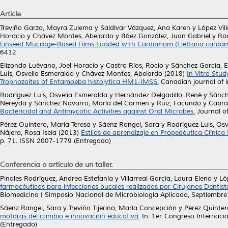
Article
Treviño Garza, Mayra Zulema
y
Saldívar Vázquez, Ana Karen
y
López Vil
Horacio
y
Chávez Montes, Abelardo
y
Báez González, Juan Gabriel
y
Rod
Linseed Mucilage-Based Films Loaded with Cardamom (Elettaria cardamo
6412
Elizondo Luévano, Joel Horacio
y
Castro Ríos, Rocío
y
Sánchez García, 
Luis, Osvelia Esmeralda
y
Chávez Montes, Abelardo
(2018)
In Vitro Stu
Trophozoites of Entamoeba histolytica HM1-IMSS.
Canadian journal of i
Rodríguez Luis, Osvelia Esmeralda
y
Hernández Delgadillo, René
y
Sánch
Nereyda
y
Sánchez Navarro, María del Carmen
y
Ruiz, Facundo
y
Cabra
Bactericidal and Antimycotic Activities against Oral Microbes.
Journal o
Pérez Quintero, María Teresa
y
Sáenz Rangel, Sara
y
Rodríguez Luis, Os
Nájera, Rosa Isela
(2013)
Estilos de aprendizaje en Propedéutica Clínic
p. 71. ISSN 2007-1779 (Entregado)
Conferencia o artículo de un taller.
Pinales Rodríguez, Andrea Estefanía
y
Villarreal García, Laura Elena
y
Ló
farmacéuticas para infecciones bucales realizadas por Cirujanos Dentist
Biomedicina I Simposio Nacional de Microbiología Aplicada, Septiembre 
Sáenz Rangel, Sara
y
Treviño Tijerina, María Concepción
y
Pérez Quinter
motoras del cambio e innovación educativa.
In: 1er. Congreso Internaci
(Entregado)