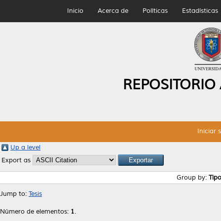
Inicio
Acerca de
Políticas
Estadísticas
REPOSITORIO
Iniciar 
Up a level
Export as
Group by:
Tip
Jump to:
Tesis
Número de elementos:
1
.