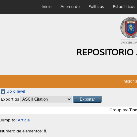
Inicio
Acerca de
Políticas
Estadísticas
REPOSITORIO
Iniciar 
Up a level
Export as
Group by:
Tip
Jump to:
Article
Número de elementos:
8
.