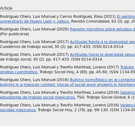
Article
Rodríguez Otero, Luis Manuel
y
Cerros Rodríguez, Elisa
(2021)
El sextin
universitario de Nuevo León y Jalisco.
Revista Criminalidad, 63 (3). pp.
Rodríguez Otero, Luis Manuel
(2020)
Revisión narrativa sobre estudios 
(Por publicarse)
Rodríguez Otero, Luis Manuel
(2017)
Actitudes frente a la diversidad se
Cuadernos de trabajo social, 30 (2). pp. 417-433. ISSN 0214-0314
Rodríguez Otero, Luis Manuel
(2017)
Actitudes hacia la diversidad sexu
de trabajo social, 30 (2). pp. 417-433. ISSN 0214-0314
Rodríguez Otero, Luis Manuel
y
Treviño Martínez, Lorena
(2017)
Trabajo
análisis cuantitativo.
Trabajo Social Hoy, 4 (80). pp. 45-60. ISSN 1134-0
Rodríguez Otero, Luis Manuel
(2016)
Bullyng homofóbico en el context
bullying in a mexican context: Voices of social work stydents in Monterr
Rodríguez Otero, Luis Manuel
y
Treviño Martínez, Lorena
(2016)
Sexismo
estudiantes de trabajo social mexicanos.
TSG: Trabajo Social Global, 6 (
Rodríguez Otero, Luis Manuel
y
Treviño Martínez, Lorena
(2016)
Violenc
sociales mexicanos.
Trabajo Social Hoy, 2 (78). pp. 99-130. ISSN 1134-