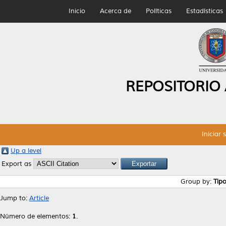
Inicio
Acerca de
Políticas
Estadísticas
REPOSITORIO
Iniciar 
Up a level
Export as
Group by:
Tip
Jump to:
Article
Número de elementos:
1
.