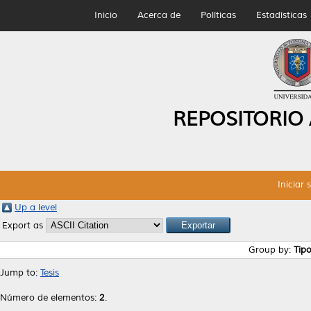
Inicio
Acerca de
Políticas
Estadísticas
REPOSITORIO
Iniciar 
Up a level
Export as
Group by:
Tip
Jump to:
Tesis
Número de elementos:
2
.