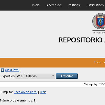
Inicio
Acerca de
Políticas
Estadísticas
REPOSITORIO
Iniciar 
Up a level
Export as
Group by:
Tip
Jump to:
Sección de libro.
|
Tesis
Número de elementos:
3
.