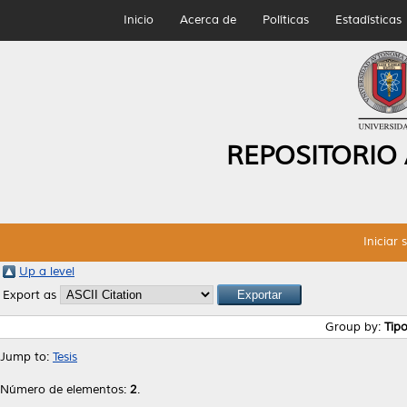
Inicio
Acerca de
Políticas
Estadísticas
REPOSITORIO
Iniciar 
Up a level
Export as
Group by:
Tip
Jump to:
Tesis
Número de elementos:
2
.