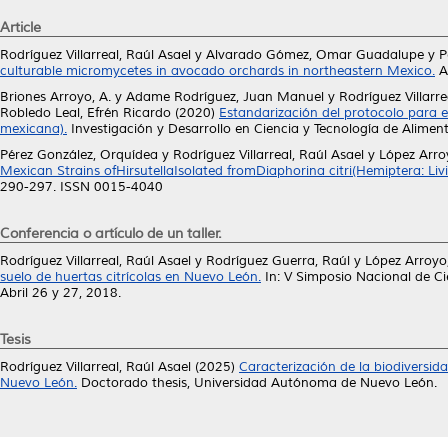
Article
Rodríguez Villarreal, Raúl Asael
y
Alvarado Gómez, Omar Guadalupe
y
P
culturable micromycetes in avocado orchards in northeastern Mexico.
A
Briones Arroyo, A.
y
Adame Rodríguez, Juan Manuel
y
Rodríguez Villarre
Robledo Leal, Efrén Ricardo
(2020)
Estandarización del protocolo para 
mexicana).
Investigación y Desarrollo en Ciencia y Tecnología de Aliment
Pérez González, Orquídea
y
Rodríguez Villarreal, Raúl Asael
y
López Arroy
Mexican Strains ofHirsutellaIsolated fromDiaphorina citri(Hemiptera: Li
290-297. ISSN 0015-4040
Conferencia o artículo de un taller.
Rodríguez Villarreal, Raúl Asael
y
Rodríguez Guerra, Raúl
y
López Arroyo,
suelo de huertas citrícolas en Nuevo León.
In: V Simposio Nacional de Ci
Abril 26 y 27, 2018.
Tesis
Rodríguez Villarreal, Raúl Asael
(2025)
Caracterización de la biodiversi
Nuevo León.
Doctorado thesis, Universidad Autónoma de Nuevo León.