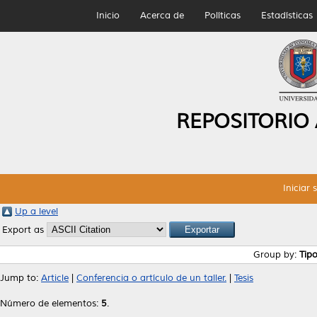
Inicio
Acerca de
Políticas
Estadísticas
REPOSITORIO
Iniciar 
Up a level
Export as
Group by:
Tip
Jump to:
Article
|
Conferencia o artículo de un taller.
|
Tesis
Número de elementos:
5
.