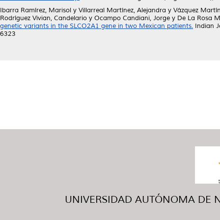
Ibarra Ramírez, Marisol
y
Villarreal Martínez, Alejandra
y
Vázquez Martí
Rodríguez Vivian, Candelario
y
Ocampo Candiani, Jorge
y
De La Rosa M
genetic variants in the SLCO2A1 gene in two Mexican patients.
Indian J
6323
UNIVERSIDAD AUTÓNOMA DE NUE