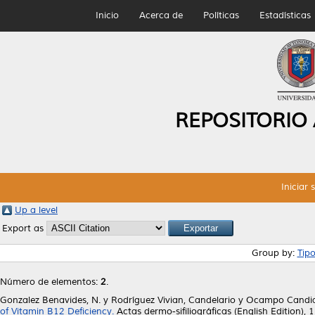
Inicio
Acerca de
Políticas
Estadísticas
REPOSITORIO
Iniciar 
Up a level
Export as
Group by:
Tip
Número de elementos:
2
.
Gonzalez Benavides, N.
y
Rodríguez Vivian, Candelario
y
Ocampo Candian
of Vitamin B12 Deficiency.
Actas dermo-sifiliográficas (English Edition),