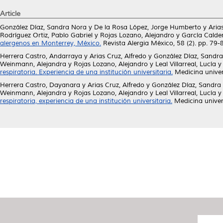
Article
González Díaz, Sandra Nora
y
De la Rosa López, Jorge Humberto
y
Aria
Rodríguez Ortiz, Pablo Gabriel
y
Rojas Lozano, Alejandro
y
García Calder
alergenos en Monterrey, México.
Revista Alergia México, 58 (2). pp. 79
Herrera Castro, Andarraya
y
Arias Cruz, Alfredo
y
González Díaz, Sandr
Weinmann, Alejandra
y
Rojas Lozano, Alejandro
y
Leal Villarreal, Lucía
respiratoria. Experiencia de una institución universitaria.
Medicina univer
Herrera Castro, Dayanara
y
Arias Cruz, Alfredo
y
González Díaz, Sandra
Weinmann, Alejandra
y
Rojas Lozano, Alejandro
y
Leal Villarreal, Lucía
respiratoria, experiencia de una institución universitaria.
Medicina univer