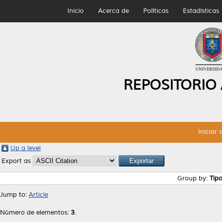
Inicio
Acerca de
Políticas
Estadísticas
REPOSITORIO
Iniciar 
Up a level
Export as
Group by:
Tip
Jump to:
Article
Número de elementos:
3
.