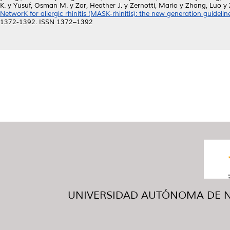
K.
y
Yusuf, Osman M.
y
Zar, Heather J.
y
Zernotti, Mario
y
Zhang, Luo
y
NetworK for allergic rhinitis (MASK-rhinitis): the new generation guideli
1372-1392. ISSN 1372–1392
UNIVERSIDAD AUTÓNOMA DE NUE