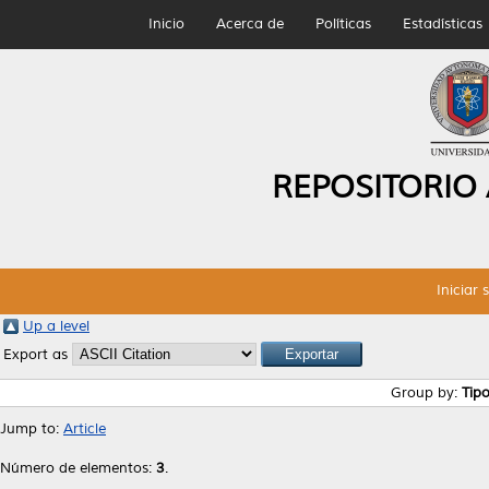
Inicio
Acerca de
Políticas
Estadísticas
REPOSITORIO
Iniciar 
Up a level
Export as
Group by:
Tip
Jump to:
Article
Número de elementos:
3
.