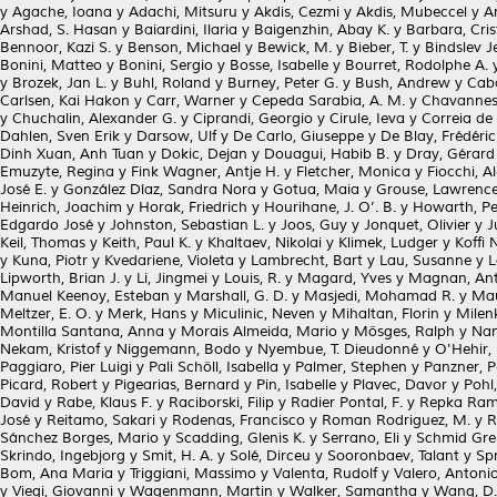
y
Agache, Ioana
y
Adachi, Mitsuru
y
Akdis, Cezmi
y
Akdis, Mubeccel
y
A
Arshad, S. Hasan
y
Baiardini, Ilaria
y
Baigenzhin, Abay K.
y
Barbara, Cris
Bennoor, Kazi S.
y
Benson, Michael
y
Bewick, M.
y
Bieber, T.
y
Bindslev J
Bonini, Matteo
y
Bonini, Sergio
y
Bosse, Isabelle
y
Bourret, Rodolphe A.
y
Brozek, Jan L.
y
Buhl, Roland
y
Burney, Peter G.
y
Bush, Andrew
y
Caba
Carlsen, Kai Hakon
y
Carr, Warner
y
Cepeda Sarabia, A. M.
y
Chavannes,
y
Chuchalin, Alexander G.
y
Ciprandi, Georgio
y
Cirule, Ieva
y
Correia de
Dahlen, Sven Erik
y
Darsow, Ulf
y
De Carlo, Giuseppe
y
De Blay, Frédéric
Dinh Xuan, Anh Tuan
y
Dokic, Dejan
y
Douagui, Habib B.
y
Dray, Gérard
Emuzyte, Regina
y
Fink Wagner, Antje H.
y
Fletcher, Monica
y
Fiocchi, A
José E.
y
González Díaz, Sandra Nora
y
Gotua, Maia
y
Grouse, Lawrenc
Heinrich, Joachim
y
Horak, Friedrich
y
Hourihane, J. O’. B.
y
Howarth, Pe
Edgardo José
y
Johnston, Sebastian L.
y
Joos, Guy
y
Jonquet, Olivier
y
J
Keil, Thomas
y
Keith, Paul K.
y
Khaltaev, Nikolai
y
Klimek, Ludger
y
Koffi 
y
Kuna, Piotr
y
Kvedariene, Violeta
y
Lambrecht, Bart
y
Lau, Susanne
y
L
Lipworth, Brian J.
y
Li, Jingmei
y
Louis, R.
y
Magard, Yves
y
Magnan, Ant
Manuel Keenoy, Esteban
y
Marshall, G. D.
y
Masjedi, Mohamad R.
y
Mau
Meltzer, E. O.
y
Merk, Hans
y
Miculinic, Neven
y
Mihaltan, Florin
y
Milen
Montilla Santana, Anna
y
Morais Almeida, Mario
y
Mösges, Ralph
y
Nam
Nekam, Kristof
y
Niggemann, Bodo
y
Nyembue, T. Dieudonné
y
O'Hehir,
Paggiaro, Pier Luigi
y
Pali Schöll, Isabella
y
Palmer, Stephen
y
Panzner, P
Picard, Robert
y
Pigearias, Bernard
y
Pin, Isabelle
y
Plavec, Davor
y
Pohl
David
y
Rabe, Klaus F.
y
Raciborski, Filip
y
Radier Pontal, F.
y
Repka Ramí
José
y
Reitamo, Sakari
y
Rodenas, Francisco
y
Roman Rodriguez, M.
y
R
Sánchez Borges, Mario
y
Scadding, Glenis K.
y
Serrano, Eli
y
Schmid Gren
Skrindo, Ingebjorg
y
Smit, H. A.
y
Solé, Dirceu
y
Sooronbaev, Talant
y
Sp
Bom, Ana Maria
y
Triggiani, Massimo
y
Valenta, Rudolf
y
Valero, Antonio
y
Viegi, Giovanni
y
Wagenmann, Martin
y
Walker, Samantha
y
Wang, D.