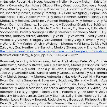
y
Naclerio, Robert N.
y
Neou, Angelos
y
Neffen, Hugo
y
Nekam, Kristof
y
Ken
y
Okamoto, Yoshitaka
y
Okubo, Kim
y
Ouedraogo, Solange
y
Paggia
Papi, Alberto
y
Park, Hae Sim
y
Passalacqua, Giovanni
y
Pavord, Ian
y
P
Pin, Isabelle
y
Plavec, Davor
y
Poethig, D.
y
Pohl, Wolfgang
y
Popov, Tod
Raciborski, Filip
y
Radier Pontal, F.
y
Repka Ramírez, Maria Susana
y
Rei
Mañas, L.
y
Rolland, Christine
y
Roman Rodriguez, M.
y
Romano, A.
y
Ro
Ryan, Dermot
y
Sánchez Borges, Mario
y
Scadding, Glenis K.
y
Schünema
Shields, M.
y
Siafakas, N.
y
Sibille, Y.
y
Similowski, T.
y
Simons, F. Estelle R
Sooronbaev, Talant
y
Spranger, Otto
y
Stelmach, Raphael
y
Sterk, P. J.
Valenta, Rudolf
y
Valero, Antonio L.
y
Valia, E.
y
Valovirta, Erkka
y
Van Ga
Vestbo, J.
y
Vezzani, Giorgio
y
Vichyanond, Pakit
y
Viegi, Giovanni
y
Voge
y
Wang, D. Y.
y
Wahn, Ulrich
y
Wickman, Magnus
y
Williams, D. M.
y
Wil
Zaidi, A.
y
Zar, Heather J.
y
Zernotti, Mario
y
Zhang, Luo
y
Zhong, Nans
the chronic respiratory disease programme of the European Innovation P
translational allergy, 6 (29). pp. 1-5. ISSN 2045-7022
Bousquet, Jean J.
y
Schünemann, Holger J.
y
Hellings, Peter W.
y
Arnavie
Anticevitch, Sinthia
y
Brozek, Jan L.
y
Calderón, Moisés
y
Canonica, Gior
y
Cruz, Álvaro A.
y
Dahl, Ronald
y
De Carlo, Giuseppe
y
Demoly, Pascal
Joao A.
y
González Díaz, Sandra Nora
y
Grouse, Lawrence
y
Keil, Thoma
O.
y
Mullol, Jaoquim
y
Muraro, Antonella
y
Naclerio, Robert N.
y
Palkon
Ryan, Dermot
y
Samolinski, Boleslaw
y
Scadding, Glenis K.
y
Sheikh, Aziz
Wickman, Magnus
y
Yorgancioglu, Arzu
y
Haahtela, Tari
y
Zuberbier, Tor
Mubeccel
y
Annesi Maesano, Isabella
y
Ansotegui, Ignacio J.
y
Anto, Jo
Bateman, Eric D.
y
Beghé, Bianca
y
Bel, Elisabeth H.
y
Ben Kheder, Ali
y
Bieber
y
Bindslev Jensen, Carsten
y
Bjermer, Leif
y
Blain, Hubert
y
Boner, 
Boulet, Louis Philippe
y
Bourret, Rodolphe A.
y
Bousquet, Philippe J.
y
Br
Peter G.
y
Bush, Andrew
y
Caballero Fonseca, Fernando
y
Caimmi, David