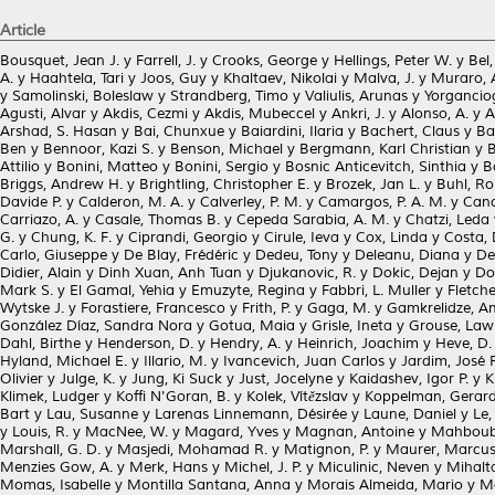
Article
Bousquet, Jean J.
y
Farrell, J.
y
Crooks, George
y
Hellings, Peter W.
y
Bel,
A.
y
Haahtela, Tari
y
Joos, Guy
y
Khaltaev, Nikolai
y
Malva, J.
y
Muraro, 
y
Samolinski, Boleslaw
y
Strandberg, Timo
y
Valiulis, Arunas
y
Yorganciog
Agusti, Alvar
y
Akdis, Cezmi
y
Akdis, Mubeccel
y
Ankri, J.
y
Alonso, A.
y
A
Arshad, S. Hasan
y
Bai, Chunxue
y
Baiardini, Ilaria
y
Bachert, Claus
y
Ba
Ben
y
Bennoor, Kazi S.
y
Benson, Michael
y
Bergmann, Karl Christian
y
B
Attilio
y
Bonini, Matteo
y
Bonini, Sergio
y
Bosnic Anticevitch, Sinthia
y
B
Briggs, Andrew H.
y
Brightling, Christopher E.
y
Brozek, Jan L.
y
Buhl, Ro
Davide P.
y
Calderon, M. A.
y
Calverley, P. M.
y
Camargos, P. A. M.
y
Cano
Carriazo, A.
y
Casale, Thomas B.
y
Cepeda Sarabia, A. M.
y
Chatzi, Leda
G.
y
Chung, K. F.
y
Ciprandi, Georgio
y
Cirule, Ieva
y
Cox, Linda
y
Costa, 
Carlo, Giuseppe
y
De Blay, Frédéric
y
Dedeu, Tony
y
Deleanu, Diana
y
De
Didier, Alain
y
Dinh Xuan, Anh Tuan
y
Djukanovic, R.
y
Dokic, Dejan
y
Do
Mark S.
y
El Gamal, Yehia
y
Emuzyte, Regina
y
Fabbri, L. Muller
y
Fletch
Wytske J.
y
Forastiere, Francesco
y
Frith, P.
y
Gaga, M.
y
Gamkrelidze, A
González Díaz, Sandra Nora
y
Gotua, Maia
y
Grisle, Ineta
y
Grouse, Law
Dahl, Birthe
y
Henderson, D.
y
Hendry, A.
y
Heinrich, Joachim
y
Heve, D.
Hyland, Michael E.
y
Illario, M.
y
Ivancevich, Juan Carlos
y
Jardim, José 
Olivier
y
Julge, K.
y
Jung, Ki Suck
y
Just, Jocelyne
y
Kaidashev, Igor P.
y
K
Klimek, Ludger
y
Koffi N'Goran, B.
y
Kolek, Vítězslav
y
Koppelman, Gerard
Bart
y
Lau, Susanne
y
Larenas Linnemann, Désirée
y
Laune, Daniel
y
Le, 
y
Louis, R.
y
MacNee, W.
y
Magard, Yves
y
Magnan, Antoine
y
Mahboub
Marshall, G. D.
y
Masjedi, Mohamad R.
y
Matignon, P.
y
Maurer, Marcu
Menzies Gow, A.
y
Merk, Hans
y
Michel, J. P.
y
Miculinic, Neven
y
Mihalta
Momas, Isabelle
y
Montilla Santana, Anna
y
Morais Almeida, Mario
y
M