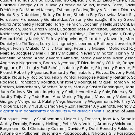
Casale, Thomas B.
y
Sarabia, Alfonso Cepeda
y
Chatzi, Leda
y
Chen, Yuz
Ciprandi, Georgio
y
Cirule, Ieva
y
Correia de Sousa, Jaime
y
Costa, David
Frédéric
y
De Manuel Keenoy, Esteban
y
Dedeu, Tony
y
Deleanu, Diana
Habib B.
y
Dubakiene, Ruta
y
Durham, Stephen R.
y
Dykewicz, Mark S.
Forastiere, Francesco
y
Gamkrelidze, Amiran
y
Gemicioğlu, Bilun
y
Gereda
María Antonieta
y
Haahtela, Tari
y
Heinrich, Joachim
y
Hellquist Dahl, B
Ivancevich, Juan Carlos
y
Jares, Edgardo José
y
Johnston, Sebastian L.
Kaidashev, Igor P.
y
Khaitov, Musa R.
y
Kalayci, Omer
y
Kalyoncu, Fuat
Bernard Koffi
y
Kolek, Vítězslav
y
Koppelman, Gerard H.
y
Kowalski, Mare
Daniel
y
Le Thi Tuyet, Lan
y
Li, Jingmei
y
Lieberman, Phillipe
y
Lipworth, B
Majer, Ivan
y
Makela, M. J.
y
Manning, Peter J.
y
Masjedi, Mohamad R.
Mercier, Jacques
y
Merk, Hans
y
Miculinic, Neven
y
Mihaltan, Florin
y
Mi
Montilla Santana, Anna
y
Morais Almeida, Mario
y
Mösges, Ralph
y
Nad
Angelos
y
Niggemann, Bodo
y
Nyembue, T. Dieudonné
y
O'Hehir, Robyn
Paggiaro, Pier Luigi
y
Pali Schöll, Isabella
y
Palmer, Stephen
y
Panzner, P
Picard, Robert
y
Pigearias, Bernard
y
Pin, Isabelle
y
Plavec, Davor
y
Pohl
Rabe, Klaus F.
y
Raciborski, Filip
y
Pontal, Françoise Radier
y
Reitamo, Sa
Rodenas, Francisco
y
Rolland, Christine
y
Rodriguez, Miguel Roman
y
Ro
Rottem, Menachem
y
Sánchez Borges, Mario
y
Sastre Domínguez, Joaq
Juan Carlos
y
Skrindo, Ingebjorg
y
Smit, Henriette A.
y
Solé, Dirceu
y
Soo
Jordi
y
Thijs, C.
y
Todo Bom, Ana Maria
y
Triggiani, Massimo
y
Valenta, R
Giorgio
y
Vichyanond, Pakit
y
Viegi, Giovanni
y
Wagenmann, Martin
y
W
Yiallouros, P. K.
y
Yusuf, Osman M.
y
Zar, Heather J.
y
Zernotti, Mario
y
Z
algorithm in adolescents and adults with allergic rhinitis.
Journal of Alle
Bousquet, Jean J.
y
Schünemann, Holger J.
y
Fonseca, Joao A.
y
Samolin
A. A.
y
Demoly, Pascal
y
Hellings, Peter W.
y
Valiulis, Arunas
y
Wickman,
Bergmann, Karl Christian
y
Caimmi, Davide P.
y
Dahl, Ronald
y
Fokkens, 
Antonella
y
Palkonen, Susanna
y
Papadopoulos, Nikolaos G.
y
Passalacq