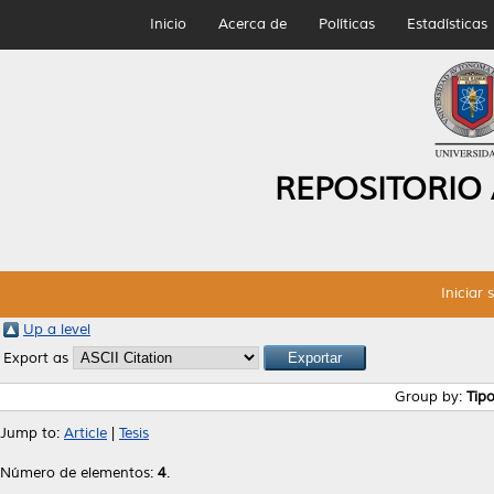
Inicio
Acerca de
Políticas
Estadísticas
REPOSITORIO
Iniciar 
Up a level
Export as
Group by:
Tip
Jump to:
Article
|
Tesis
Número de elementos:
4
.