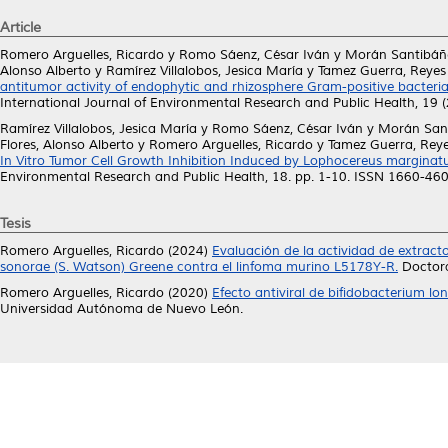
Article
Romero Arguelles, Ricardo
y
Romo Sáenz, César Iván
y
Morán Santibáñe
Alonso Alberto
y
Ramírez Villalobos, Jesica María
y
Tamez Guerra, Reyes 
antitumor activity of endophytic and rhizosphere Gram-positive bacteri
International Journal of Environmental Research and Public Health, 19 
Ramírez Villalobos, Jesica María
y
Romo Sáenz, César Iván
y
Morán Sant
Flores, Alonso Alberto
y
Romero Arguelles, Ricardo
y
Tamez Guerra, Reyes
In Vitro Tumor Cell Growth Inhibition Induced by Lophocereus marginatus
Environmental Research and Public Health, 18. pp. 1-10. ISSN 1660-46
Tesis
Romero Arguelles, Ricardo
(2024)
Evaluación de la actividad de extractos
sonorae (S. Watson) Greene contra el linfoma murino L5178Y-R.
Doctora
Romero Arguelles, Ricardo
(2020)
Efecto antiviral de bifidobacterium lo
Universidad Autónoma de Nuevo León.