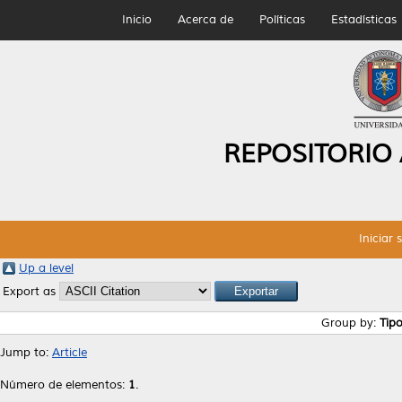
Inicio
Acerca de
Políticas
Estadísticas
REPOSITORIO
Iniciar 
Up a level
Export as
Group by:
Tip
Jump to:
Article
Número de elementos:
1
.