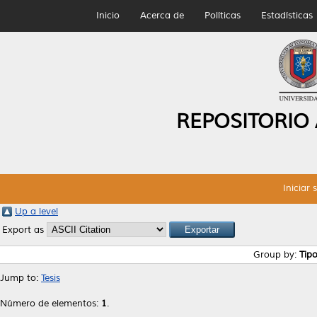
Inicio
Acerca de
Políticas
Estadísticas
REPOSITORIO
Iniciar 
Up a level
Export as
Group by:
Tip
Jump to:
Tesis
Número de elementos:
1
.