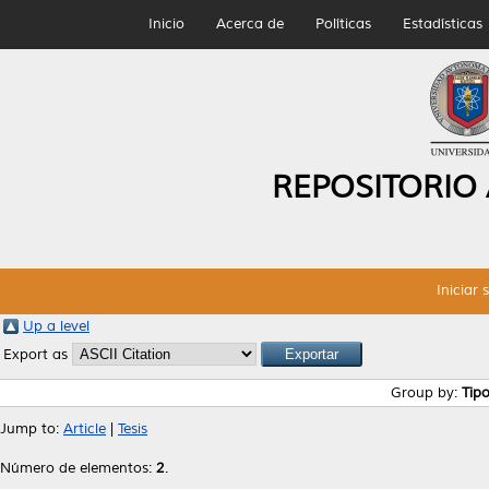
Inicio
Acerca de
Políticas
Estadísticas
REPOSITORIO
Iniciar 
Up a level
Export as
Group by:
Tip
Jump to:
Article
|
Tesis
Número de elementos:
2
.