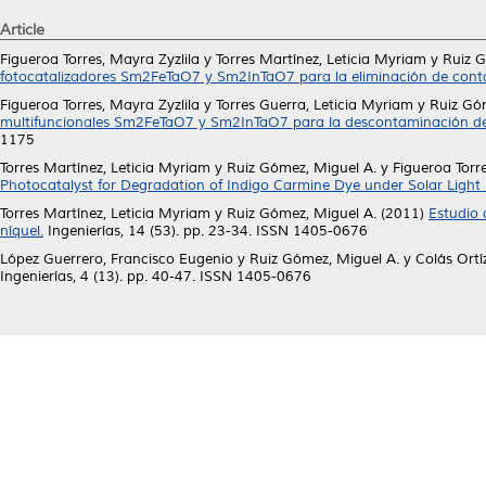
Article
Figueroa Torres, Mayra Zyzlila
y
Torres Martínez, Leticia Myriam
y
Ruiz G
fotocatalizadores Sm2FeTaO7 y Sm2InTaO7 para la eliminación de conta
Figueroa Torres, Mayra Zyzlila
y
Torres Guerra, Leticia Myriam
y
Ruiz Gó
multifuncionales Sm2FeTaO7 y Sm2InTaO7 para la descontaminación de a
1175
Torres Martínez, Leticia Myriam
y
Ruiz Gómez, Miguel A.
y
Figueroa Torre
Photocatalyst for Degradation of Indigo Carmine Dye under Solar Light I
Torres Martínez, Leticia Myriam
y
Ruiz Gómez, Miguel A.
(2011)
Estudio 
níquel.
Ingenierías, 14 (53). pp. 23-34. ISSN 1405-0676
López Guerrero, Francisco Eugenio
y
Ruiz Gómez, Miguel A.
y
Colás Ortí
Ingenierías, 4 (13). pp. 40-47. ISSN 1405-0676