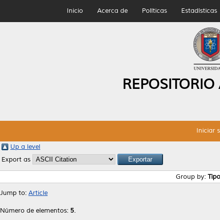
Inicio
Acerca de
Políticas
Estadísticas
REPOSITORIO
Iniciar 
Up a level
Export as
Group by:
Tip
Jump to:
Article
Número de elementos:
5
.