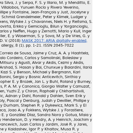
a Silva, J.
y
Serpa, F. S.
y
Illario, M.
y
Menditto, E.
 Villalobos, Yunuen Rocío
y
Rivero Yeverino,
illipe
y
Fontaine, Jean-François
y
Just, Jocelyne
y
y
Schmid Grendelmeier, Peter
y
Klimek, Ludger
y
kens, Wytske J.
y
Chavannes, Niels H.
y
Reitsma, S.
lovirta, Erkka
y
Gemicioğlu, Bilun
y
Yorgancioglu,
arlos
y
Neffen, Hugo
y
Zernotti, Mario
y
Kull, Inger
ller, E.
y
Waserman, S.
y
Sova, M.
y
De Vries, G.
y
D. V.
(2018)
MASK 2017: ARIA digitally-enabled,
 allergy, 8 (1). pp. 1-21. ISSN 2045-7022
Correia de Sousa, Jaime
y
Cruz, A. A.
y
Haahtela,
alo Cordeiro, Carlos
y
Samolinski, Boleslaw
y
 Mitsuru
y
Agusti, Alvar
y
Akdis, Cezmi
y
Akdis,
Arshad, S. Hasan
y
Bai, Chunxue
y
Baiardini, Ilaria
Kazi S.
y
Benson, Michael
y
Bergmann, Karl
Bonini, Sergio
y
Bosnic Anticevitch, Sinthia
y
topher E.
y
Brozek, Jan L.
y
Buhl, Roland
y
Burney,
, P. A. M.
y
Canonica, Giorgio Walter
y
Camuzat,
en, Yuzhi Z.
y
Chiron, Raphaël
y
Chkhartishvili,
ic, Adnan
y
Dahl, Ronald
y
Dahlen, Sven Erik
y
ly, Pascal
y
Denburg, Judah
y
Devillier, Phillipe
y
y
Durham, Stephen R.
y
Dykewicz, Mark S.
y
El
eca, Joao A.
y
Fokkens, Wytske J.
y
Forastiere,
 E.
y
González Díaz, Sandra Nora
y
Gotua, Maia
y
y
Henderson, D.
y
Hendry, A.
y
Heinrich, Joachim
y
vancevich, Juan Carlos
y
Jardim, José R.
y
Jares,
ne
y
Kaidashev, Igor P.
y
Khaitov, Musa R.
y