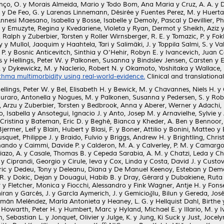
nço, O.
y
Morais Almeida, Mario
y
Todo Bom, Ana Maria
y
Cruz, A. A.
y
D
y
De Feo, G.
y
Larenas Linnemann, Désirée
y
Fuentes Perez, M.
y
Huerta
nnesi Maesano, Isabella
y
Bosse, Isabelle
y
Demoly, Pascal
y
Devillier, Ph
y
Emuzyte, Regina
y
Kvedariene, Violeta
y
Ryan, Dermot
y
Sheikh, Aziz
 Ralph
y
Zuberbier, Torsten
y
Roller Wirnsberger, R. E.
y
Tomazic, P.
y
Fok
y
y
Mullol, Jaoquim
y
Haahtela, Tari
y
Salimäki, J.
y
Toppila Salmi, S.
y
Va
 P.
y
Bosnic Anticevitch, Sinthia
y
O'Hehir, Robyn E.
y
Ivancevich, Juan C
s
y
Hellings, Peter W.
y
Palkonen, Susanna
y
Bindslev Jensen, Carsten
y
E
.
y
Dykewickz, M.
y
Naclerio, Robert N.
y
Okamoto, Yoshitaka
y
Wallace, 
sthma multimorbidity using real-world-evidence.
Clinical and translational
ellings, Peter W.
y
Bel, Elisabeth H.
y
Bewick, M.
y
Chavannes, Niels H.
y
uraro, Antonella
y
Nogues, M.
y
Palkonen, Susanna
y
Pedersen, S.
y
Rob
, Arzu
y
Zuberbier, Torsten
y
Bedbrook, Anna
y
Aberer, Werner
y
Adachi,
, Isabella
y
Ansotegui, Ignacio J.
y
Anto, Josep M.
y
Arnavielhe, Sylvie
y
Cristina
y
Bateman, Eric D.
y
Beghé, Bianca
y
Kheder, A. Ben
y
Bennoor, 
Bjermer, Leif
y
Blain, Hubert
y
Blasi, F.
y
Boner, Attilio
y
Bonini, Matteo
y
squet, Philippe J.
y
Braido, Fulvio
y
Briggs, Andrew H.
y
Brightling, Chris
rnando
y
Caimmi, Davide P.
y
Calderon, M. A.
y
Calverley, P. M.
y
Camargos
iazo, A.
y
Casale, Thomas B.
y
Cepeda Sarabia, A. M.
y
Chatzi, Leda
y
Ch
y
Ciprandi, Georgio
y
Cirule, Ieva
y
Cox, Linda
y
Costa, David J.
y
Custov
ric
y
Dedeu, Tony
y
Deleanu, Diana
y
De Manuel Keenoy, Esteban
y
Demo
R.
y
Dokic, Dejan
y
Douagui, Habib B.
y
Dray, Gérard
y
Dubakiene, Ruta
r
y
Fletcher, Monica
y
Fiocchi, Alessandro
y
Fink Wagner, Antje H.
y
Fons
iran
y
Garcés, J.
y
García Aymerich, J.
y
Gemicioğlu, Bilun
y
Gereda, José
mán Meléndez, María Antonieta
y
Heaney, L. G.
y
Hellquist Dahl, Birthe
y
Howarth, Peter H.
y
Humbert, Marc
y
Hyland, Michael E.
y
Illario, M.
y
I
, Sebastian L.
y
Jonquet, Olivier
y
Julge, K.
y
Jung, Ki Suck
y
Just, Jocely