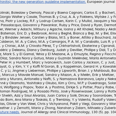
rhinitis): the new generation guideline implementation.
European journal o
linski, Boleslaw
y
Demoly, Pascal
y
Baena Cagnani, Carlos E.
y
Bachert,
Giorgio Walter
y
Casale, Thomas B.
y
Cruz, A. A.
y
Fokkens, Wytske J.
y
F
na, Piotr
y
Lockey, R.F.
y
Lodrup Carlsen, Karin C.
y
Mullol, Jaoquim
y
Nac
y
Passalacqua, Giovanni
y
Pawankar, Ruby
y
Price, David
y
Ryan, Dermo
er, Werner
y
Adachi, Mitsuru
y
Agache, Ioana
y
Aït Khaled, Nadia
y
Akdi
y
Bateman, Eric D.
y
Bedbrook, Anna
y
Beghé, Bianca
y
Beji, M.
y
Bel, Eli
.
y
Bindslev Jensen, Carsten
y
Blaiss, M.S.
y
Boner, Attilio
y
Bouchard, J
Calderon, M. A.
y
Calvo, M.A.
y
Camargos, P. A. M.
y
Caraballo, Luis R.
y
.
y
Chiriac, A.M.
y
Chivato Pérez, T.
y
Chkhartishvili, Ekaterine
y
Ciprandi,
édéric
y
Deleanu, Diana
y
Denburg, Judah
y
Devillier, Phillipe
y
Didi, T.
y
D
z, Mark S.
y
El Gamal, Yehia
y
El Meziane, A.
y
Emuzyte, Regina
y
Fiocchi
 Díaz, Sandra Nora
y
Gotua, Maia
y
Guzmán Meléndez, María Antonieta
Peter H.
y
Humbert, Marc
y
Ivancevich, Juan Carlos
y
Jackson, C.
y
Just,
ayat, G.
y
Kim, Y. Y.
y
Koffi N'Goran, B.
y
Koppelman, Gerard H.
y
Kowalsk
 C.
y
Li, Jingmei
y
Lieberman, Phillipe
y
Lipworth, Brian J.
y
Mahboub, Ba
, Marcus
y
Mavale Manuel, Sandra
y
Mazon, A.
y
Melén, Erik
y
Meltzer, 
ario
y
Muraro, Antonella
y
Nafti, S.
y
Namazova Baranova, Leyla
y
Neka
onné
y
Okamoto, Yoshitaka
y
Okubo, Kim
y
Orru, M.P.
y
Ouedraogo, Sola
hl, Wolfgang
y
Popov, Todor A.
y
Postma, Dirkje S.
y
Potter, Paul
y
Rabe, 
Roman Rodriguez, M.
y
Rosado Pinto, José
y
Rosenwasser, Lanny
y
Rott
y
Sheikh, Aziz
y
Sisul Alvariza, Juan Carlos
y
Solé, Dirceu
y
Sooronbaev, T
odo Bom, Ana Maria
y
Toskala, E.
y
Tremblay, Y.
y
Valenta, Rudolf
y
Valero
as, Olivier
y
Van Weel, Chris
y
Vichyanond, Pakit
y
Viegi, Giovanni
y
Wang
eather J.
y
Zernotti, Mario
y
Zhong, Nanshan
y
Zidarn, Mihaela
y
Zuberbi
uture needs.
Journal of Allergy and Clinical Immunology, 130 (5). pp. 