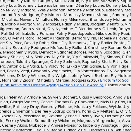
ith, Paul K.
y
Klimek, Ludger
y
Koffi N'Goran, B.
y
Kolek, Vítězslav
y
Koppe
art
y
Lau, Susanne
y
Larenas Linnemann, Désirée
y
Laune, Daniel
y
Le, L.
cNee, W.
y
Magard, Yves
y
Magnan, Antoine
y
Mahboub, Bassam
y
Mai
ohamad R.
y
Matignon, P.
y
Maurer, Marcus
y
Mavale Manuel, Sandra
y
y
Miculinic, Neven
y
Mihaltan, Florin
y
Milenkovic, Branislava
y
Mohammad
da, Mario
y
Morgan, M.
y
Mösges, Ralph
y
Mullol, Jaoquim
y
Nafti, S.
y
N
Niggemann, Bodo
y
Ninot, G.
y
Nyembue, T. Dieudonné
y
O'Hehir, Robyn 
y
Pali Schöll, Isabella
y
Panzner, Petr
y
Papadopoulos, Nikolaos G.
y
Papi,
aar, Oliver
y
Picard, Robert
y
Pigearias, Bernard
y
Pin, Isabelle
y
Plavec,
kje S.
y
Price, David
y
Rabe, Klaus F.
y
Raciborski, Filip
y
Radier Pontal, F.
s, J.
y
Roca, J.
y
Rodriguez Mañas, L.
y
Rolland, Christine
y
Roman Rodri
m, Menachem
y
Ryan, Dermot
y
Sánchez Borges, Mario
y
Scadding, Gleni
Aziz
y
Shields, M.
y
Siafakas, N.
y
Sibille, Y.
y
Similowski, T.
y
Simons, F. Est
ronbaev, Talant
y
Spranger, Otto
y
Stelmach, Raphael
y
Sterk, P. J.
y
Suny
ero, Antonio L.
y
Valia, E.
y
Valovirta, Erkka
y
Van Ganse, E.
y
Van Hage,
nd, Pakit
y
Viegi, Giovanni
y
Vogelmeier, C.
y
Vontetsianos, T.
y
Wagenma
Williams, D. M.
y
Williams, S.
y
Wright, John
y
Yawn, Barbara P.
y
Yiallour
, Nanshan
y
Zidarn, Mihaela
y
Mercier, Jacques
(2016)
Erratum to: Scali
 on Active and Healthy Ageing (Action Plan B3: Area 5).
Clinical and tr
ngs, Peter W.
y
Arnavielhe, Sylvie
y
Bachert, Claus
y
Bedbrook, Anna
y
Be
nica, Giorgio Walter
y
Casale, Thomas B.
y
Chavannes, Niels H.
y
Cox, L
evillier, Phillipe
y
Dray, Gérard
y
Fletcher, Monica
y
Fokkens, Wytske J.
y
arenas Linnemann, Désirée
y
Lodrup Carlsen, Karin C.
y
Meltzer, E. O.
y
M
ikolaos G.
y
Passalacqua, Giovanni
y
Price, David
y
Ryan, Dermot
y
Samo
ta, Erkka
y
Walker, Samantha
y
Wickman, Magnus
y
Yorgancioglu, Arzu
, Cezmi
y
Akdis, Mubeccel
y
Annesi Maesano, Isabella
y
Ansotegui, Ignac
ristina
y
Bateman, Eric D.
y
Beghé, Bianca
y
Bel, Elisabeth H.
y
Ben Khede