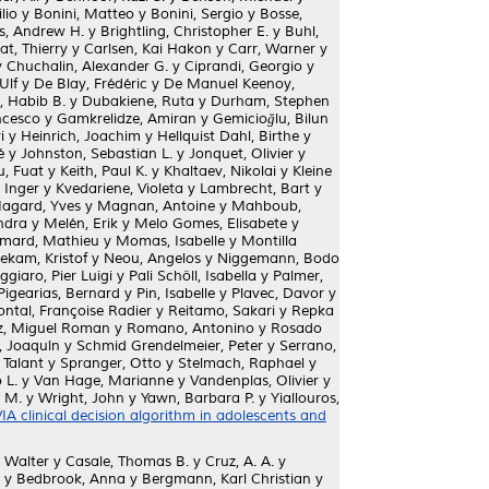
lio
y
Bonini, Matteo
y
Bonini, Sergio
y
Bosse,
s, Andrew H.
y
Brightling, Christopher E.
y
Buhl,
t, Thierry
y
Carlsen, Kai Hakon
y
Carr, Warner
y
y
Chuchalin, Alexander G.
y
Ciprandi, Georgio
y
Ulf
y
De Blay, Frédéric
y
De Manuel Keenoy,
, Habib B.
y
Dubakiene, Ruta
y
Durham, Stephen
ncesco
y
Gamkrelidze, Amiran
y
Gemicioğlu, Bilun
i
y
Heinrich, Joachim
y
Hellquist Dahl, Birthe
y
é
y
Johnston, Sebastian L.
y
Jonquet, Olivier
y
u, Fuat
y
Keith, Paul K.
y
Khaltaev, Nikolai
y
Kleine
, Inger
y
Kvedariene, Violeta
y
Lambrecht, Bart
y
agard, Yves
y
Magnan, Antoine
y
Mahboub,
ndra
y
Melén, Erik
y
Melo Gomes, Elisabete
y
mard, Mathieu
y
Momas, Isabelle
y
Montilla
ekam, Kristof
y
Neou, Angelos
y
Niggemann, Bodo
ggiaro, Pier Luigi
y
Pali Schöll, Isabella
y
Palmer,
Pigearias, Bernard
y
Pin, Isabelle
y
Plavec, Davor
y
ontal, Françoise Radier
y
Reitamo, Sakari
y
Repka
z, Miguel Roman
y
Romano, Antonino
y
Rosado
, Joaquín
y
Schmid Grendelmeier, Peter
y
Serrano,
 Talant
y
Spranger, Otto
y
Stelmach, Raphael
y
 L.
y
Van Hage, Marianne
y
Vandenplas, Olivier
y
. M.
y
Wright, John
y
Yawn, Barbara P.
y
Yiallouros,
A clinical decision algorithm in adolescents and
 Walter
y
Casale, Thomas B.
y
Cruz, A. A.
y
y
Bedbrook, Anna
y
Bergmann, Karl Christian
y