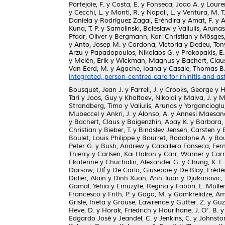
Portejoie, F.
y
Costa, E.
y
Fonseca, Joao A.
y
Loure
y
Cecchi, L.
y
Monti, R.
y
Napoli, L.
y
Ventura, M. T.
Daniela
y
Rodríguez Zagal, Eréndira
y
Amat, F.
y
A
Kuna, T. P.
y
Samolinski, Boleslaw
y
Valiulis, Arunas
Pfaar, Oliver
y
Bergmann, Karl Christian
y
Mösges,
y
Anto, Josep M.
y
Cardona, Victoria
y
Dedeu, Ton
Arzu
y
Papadopoulos, Nikolaos G.
y
Prokopakis, E.
y
Melén, Erik
y
Wickman, Magnus
y
Bachert, Clau
Van Eerd, M.
y
Agache, Ioana
y
Casale, Thomas B
integrated, person-centred care for rhinitis and a
Bousquet, Jean J.
y
Farrell, J.
y
Crooks, George
y
H
Tari
y
Joos, Guy
y
Khaltaev, Nikolai
y
Malva, J.
y
M
Strandberg, Timo
y
Valiulis, Arunas
y
Yorgancioglu
Mubeccel
y
Ankri, J.
y
Alonso, A.
y
Annesi Maesano
y
Bachert, Claus
y
Baigenzhin, Abay K.
y
Barbara, 
Christian
y
Bieber, T.
y
Bindslev Jensen, Carsten
y
Boulet, Louis Philippe
y
Bourret, Rodolphe A.
y
Bou
Peter G.
y
Bush, Andrew
y
Caballero Fonseca, Fe
Thierry
y
Carlsen, Kai Hakon
y
Carr, Warner
y
Carr
Ekaterine
y
Chuchalin, Alexander G.
y
Chung, K. F.
Darsow, Ulf
y
De Carlo, Giuseppe
y
De Blay, Frédé
Didier, Alain
y
Dinh Xuan, Anh Tuan
y
Djukanovic, 
Gamal, Yehia
y
Emuzyte, Regina
y
Fabbri, L. Mulle
Francesco
y
Frith, P.
y
Gaga, M.
y
Gamkrelidze, Am
Grisle, Ineta
y
Grouse, Lawrence
y
Gutter, Z.
y
Guz
Heve, D.
y
Horak, Friedrich
y
Hourihane, J. O’. B.
Edgardo José
y
Jeandel, C.
y
Jenkins, C.
y
Johnston