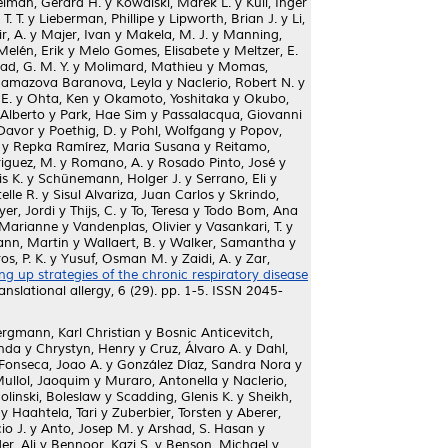
lman, Gerard H.
y
Kowalski, Marek L.
y
Kull, Inger
 T. T.
y
Lieberman, Phillipe
y
Lipworth, Brian J.
y
Li,
r, A.
y
Majer, Ivan
y
Makela, M. J.
y
Manning,
Melén, Erik
y
Melo Gomes, Elisabete
y
Meltzer, E.
, G. M. Y.
y
Molimard, Mathieu
y
Momas,
amazova Baranova, Leyla
y
Naclerio, Robert N.
y
E.
y
Ohta, Ken
y
Okamoto, Yoshitaka
y
Okubo,
 Alberto
y
Park, Hae Sim
y
Passalacqua, Giovanni
 Davor
y
Poethig, D.
y
Pohl, Wolfgang
y
Popov,
y
Repka Ramírez, Maria Susana
y
Reitamo,
guez, M.
y
Romano, A.
y
Rosado Pinto, José
y
s K.
y
Schünemann, Holger J.
y
Serrano, Eli
y
elle R.
y
Sisul Alvariza, Juan Carlos
y
Skrindo,
er, Jordi
y
Thijs, C.
y
To, Teresa
y
Todo Bom, Ana
 Marianne
y
Vandenplas, Olivier
y
Vasankari, T.
y
nn, Martin
y
Wallaert, B.
y
Walker, Samantha
y
os, P. K.
y
Yusuf, Osman M.
y
Zaidi, A.
y
Zar,
ng up strategies of the chronic respiratory disease
anslational allergy, 6 (29). pp. 1-5. ISSN 2045-
rgmann, Karl Christian
y
Bosnic Anticevitch,
inda
y
Chrystyn, Henry
y
Cruz, Álvaro A.
y
Dahl,
Fonseca, Joao A.
y
González Díaz, Sandra Nora
y
ullol, Jaoquim
y
Muraro, Antonella
y
Naclerio,
linski, Boleslaw
y
Scadding, Glenis K.
y
Sheikh,
y
Haahtela, Tari
y
Zuberbier, Torsten
y
Aberer,
io J.
y
Anto, Josep M.
y
Arshad, S. Hasan
y
r, Ali
y
Bennoor, Kazi S.
y
Benson, Michael
y