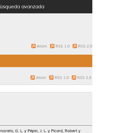
úsqueda avanzada
Atom
RSS 1.0
RSS 2.0
Atom
RSS 1.0
RSS 2.0
norato, G. L.
y
Pépin, J. L.
y
Picard, Robert
y