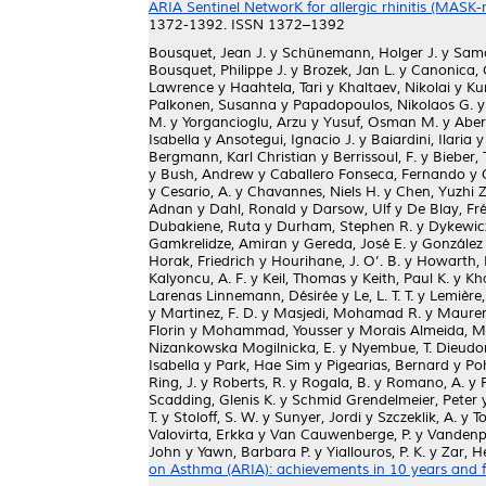
ARIA Sentinel NetworK for allergic rhinitis (MASK-
1372-1392. ISSN 1372–1392
Bousquet, Jean J.
y
Schünemann, Holger J.
y
Samo
Bousquet, Philippe J.
y
Brozek, Jan L.
y
Canonica, 
Lawrence
y
Haahtela, Tari
y
Khaltaev, Nikolai
y
Ku
Palkonen, Susanna
y
Papadopoulos, Nikolaos G.
M.
y
Yorgancioglu, Arzu
y
Yusuf, Osman M.
y
Aber
Isabella
y
Ansotegui, Ignacio J.
y
Baiardini, Ilaria
Bergmann, Karl Christian
y
Berrissoul, F.
y
Bieber, T
y
Bush, Andrew
y
Caballero Fonseca, Fernando
y
y
Cesario, A.
y
Chavannes, Niels H.
y
Chen, Yuzhi Z
Adnan
y
Dahl, Ronald
y
Darsow, Ulf
y
De Blay, Fr
Dubakiene, Ruta
y
Durham, Stephen R.
y
Dykewic
Gamkrelidze, Amiran
y
Gereda, José E.
y
González
Horak, Friedrich
y
Hourihane, J. O’. B.
y
Howarth, 
Kalyoncu, A. F.
y
Keil, Thomas
y
Keith, Paul K.
y
Kh
Larenas Linnemann, Désirée
y
Le, L. T. T.
y
Lemière,
y
Martinez, F. D.
y
Masjedi, Mohamad R.
y
Maurer
Florin
y
Mohammad, Yousser
y
Morais Almeida, M
Nizankowska Mogilnicka, E.
y
Nyembue, T. Dieud
Isabella
y
Park, Hae Sim
y
Pigearias, Bernard
y
Po
Ring, J.
y
Roberts, R.
y
Rogala, B.
y
Romano, A.
y
Scadding, Glenis K.
y
Schmid Grendelmeier, Peter
T.
y
Stoloff, S. W.
y
Sunyer, Jordi
y
Szczeklik, A.
y
T
Valovirta, Erkka
y
Van Cauwenberge, P.
y
Vandenpl
John
y
Yawn, Barbara P.
y
Yiallouros, P. K.
y
Zar, H
on Asthma (ARIA): achievements in 10 years and f