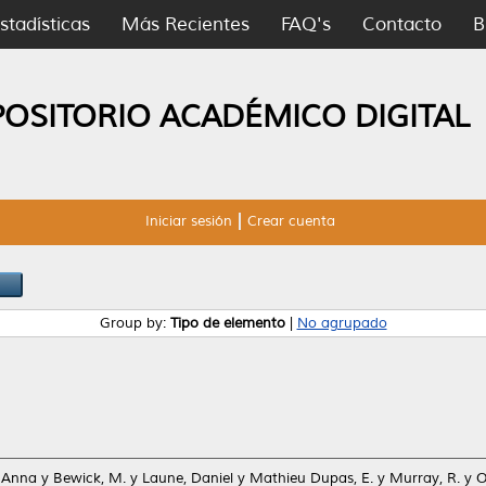
stadísticas
Más Recientes
FAQ's
Contacto
B
POSITORIO ACADÉMICO DIGITAL
Iniciar sesión
Crear cuenta
Group by:
Tipo de elemento
|
No agrupado
 Anna
y
Bewick, M.
y
Laune, Daniel
y
Mathieu Dupas, E.
y
Murray, R.
y
O