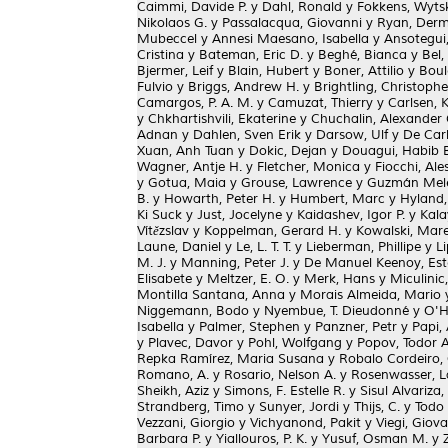
Caimmi, Davide P.
y
Dahl, Ronald
y
Fokkens, Wytsk
Nikolaos G.
y
Passalacqua, Giovanni
y
Ryan, Der
Mubeccel
y
Annesi Maesano, Isabella
y
Ansotegui,
Cristina
y
Bateman, Eric D.
y
Beghé, Bianca
y
Bel,
Bjermer, Leif
y
Blain, Hubert
y
Boner, Attilio
y
Boul
Fulvio
y
Briggs, Andrew H.
y
Brightling, Christophe
Camargos, P. A. M.
y
Camuzat, Thierry
y
Carlsen, 
y
Chkhartishvili, Ekaterine
y
Chuchalin, Alexander 
Adnan
y
Dahlen, Sven Erik
y
Darsow, Ulf
y
De Car
Xuan, Anh Tuan
y
Dokic, Dejan
y
Douagui, Habib 
Wagner, Antje H.
y
Fletcher, Monica
y
Fiocchi, Al
y
Gotua, Maia
y
Grouse, Lawrence
y
Guzmán Melé
B.
y
Howarth, Peter H.
y
Humbert, Marc
y
Hyland,
Ki Suck
y
Just, Jocelyne
y
Kaidashev, Igor P.
y
Kala
Vítězslav
y
Koppelman, Gerard H.
y
Kowalski, Mare
Laune, Daniel
y
Le, L. T. T.
y
Lieberman, Phillipe
y
Li
M. J.
y
Manning, Peter J.
y
De Manuel Keenoy, Es
Elisabete
y
Meltzer, E. O.
y
Merk, Hans
y
Miculinic
Montilla Santana, Anna
y
Morais Almeida, Mario
Niggemann, Bodo
y
Nyembue, T. Dieudonné
y
O'H
Isabella
y
Palmer, Stephen
y
Panzner, Petr
y
Papi,
y
Plavec, Davor
y
Pohl, Wolfgang
y
Popov, Todor A
Repka Ramírez, Maria Susana
y
Robalo Cordeiro, 
Romano, A.
y
Rosario, Nelson A.
y
Rosenwasser, 
Sheikh, Aziz
y
Simons, F. Estelle R.
y
Sisul Alvariza
Strandberg, Timo
y
Sunyer, Jordi
y
Thijs, C.
y
Todo
Vezzani, Giorgio
y
Vichyanond, Pakit
y
Viegi, Giov
Barbara P.
y
Yiallouros, P. K.
y
Yusuf, Osman M.
y