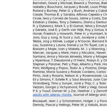
Bernstein, David
y
Michael, Bewick
y
Thomas, Bie
Isabelle
y
Bouchard, Jacques
y
Boulet, Louis Phili
Roland
y
Burney, Peter G.
y
Bush, Andrew
y
Cabal
Casale, Thomas B.
y
Sarabia, Alfonso Cepeda
y
Ch
Cirule, Ieva
y
Correia de Sousa, Jaime
y
Costa, Dav
Esteban
y
Dedeu, Tony
y
Deleanu, Diana
y
Denbur
R.
y
Dykewicz, Mark S.
y
El Gamal, Yehia
y
Emuzyt
y
Gereda, José E.
y
Gerth van Wijk, Roy
y
Gotua, 
Horak, Friedrich
y
Howarth, Peter H.
y
Humbert, 
Joos, Guy
y
Jung, Ki Suck
y
Just, Jocelyne
y
Jutel,
Tebbe, Jorg
y
Klimek, Ludger
y
N'Goran, Bernard Ko
Lau, Susanne
y
Laune, Daniel
y
Le Thi Tuyet, Lan
Bassam
y
Majer, Ivan
y
Makela, M. J.
y
Manning, P
Mercier, Jacques
y
Merk, Hans
y
Miculinic, Neven
Santana, Anna
y
Morais Almeida, Mario
y
Mösges
y
Nyembue, T. Dieudonné
y
O'Hehir, Robyn E.
y
Oh
Stephen
y
Panzner, Petr
y
Papi, Alberto
y
Park, Ha
Pohl, Wolfgang
y
Popov, Todor A.
y
Postma, Dirkje
Ramírez, Maria Susana
y
Robalo Cordeiro, Carlos
Pinto, José
y
Rosario, Nelson A.
y
Rosenwasser, L
Eli
y
Simons, F. Estelle R.
y
Sisul Alvariza, Juan Car
Strandberg, Timo
y
Sunyer, Jordi
y
Thijs, C.
y
Todo
Vezzani, Giorgio
y
Vichyanond, Pakit
y
Viegi, Giov
P. K.
y
Yusuf, Osman M.
y
Zar, Heather J.
y
Zernott
adults with allergic rhinitis.
Journal of Allergy and
Bousquet, Jean J.
y
Schünemann, Holger J.
y
Fons
Demoly, Pascal
y
Hellings, Peter W.
y
Valiulis, Aru