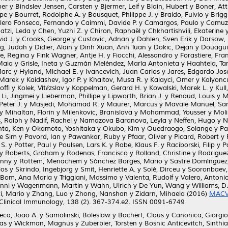
ber
y
Bindslev Jensen, Carsten
y
Bjermer, Leif
y
Blain, Hubert
y
Boner, Atti
ppe
y
Bourret, Rodolphe A.
y
Bousquet, Philippe J.
y
Braido, Fulvio
y
Brigg
lero Fonseca, Fernando
y
Caimmi, Davide P.
y
Camargos, Paulo
y
Camuza
atzi, Leda
y
Chen, Yuzhi Z.
y
Chiron, Raphaël
y
Chkhartishvili, Ekaterine
id J.
y
Crooks, George
y
Custovic, Adnan
y
Dahlen, Sven Erik
y
Darsow, 
g, Judah
y
Didier, Alain
y
Dinh Xuan, Anh Tuan
y
Dokic, Dejan
y
Douagui
e, Regina
y
Fink Wagner, Antje H.
y
Fiocchi, Alessandro
y
Forastiere, Fra
Maia
y
Grisle, Ineta
y
Guzmán Meléndez, María Antonieta
y
Haahtela, Tar
Marc
y
Hyland, Michael E.
y
Ivancevich, Juan Carlos
y
Jares, Edgardo Jos
 Marek
y
Kaidashev, Igor P.
y
Khaitov, Musa R.
y
Kalayci, Omer
y
Kalyonc
ffi
y
Kolek, Vítězslav
y
Koppelman, Gerard H.
y
Kowalski, Marek L.
y
Kull
y
Li, Jingmei
y
Lieberman, Phillipe
y
Lipworth, Brian J.
y
Renaud, Louis
y
M
eter J.
y
Masjedi, Mohamad R.
y
Maurer, Marcus
y
Mavale Manuel, Sa
y
Mihaltan, Florin
y
Milenkovic, Branislava
y
Mohammad, Yousser
y
Moli
, Ralph
y
Nadif, Rachel
y
Namazova Baranova, Leyla
y
Neffen, Hugo
y
N
ta, Ken
y
Okamoto, Yoshitaka
y
Okubo, Kim
y
Ouedraogo, Solange
y
Pa
e Sim
y
Pavord, Ian
y
Pawankar, Ruby
y
Pfaar, Oliver
y
Picard, Robert
y
 S.
y
Potter, Paul
y
Poulsen, Lars K.
y
Rabe, Klaus F.
y
Raciborski, Filip
y
P
y
Roberts, Graham
y
Rodenas, Francisco
y
Rolland, Christine
y
Rodrigue
anny
y
Rottem, Menachem
y
Sánchez Borges, Mario
y
Sastre Domínguez
los
y
Skrindo, Ingebjorg
y
Smit, Henriette A.
y
Solé, Dirceu
y
Sooronbaev,
 Bom, Ana Maria
y
Triggiani, Massimo
y
Valenta, Rudolf
y
Valero, Antonio
anni
y
Wagenmann, Martin
y
Wahn, Ulrich
y
De Yun, Wang
y
Williams, D
i, Mario
y
Zhang, Luo
y
Zhong, Nanshan
y
Zidarn, Mihaela
(2016)
MACVI
 Clinical Immunology, 138 (2). 367-374.e2. ISSN 0091-6749
eca, Joao A.
y
Samolinski, Boleslaw
y
Bachert, Claus
y
Canonica, Giorgio
nas
y
Wickman, Magnus
y
Zuberbier, Torsten
y
Bosnic Anticevitch, Sinthia