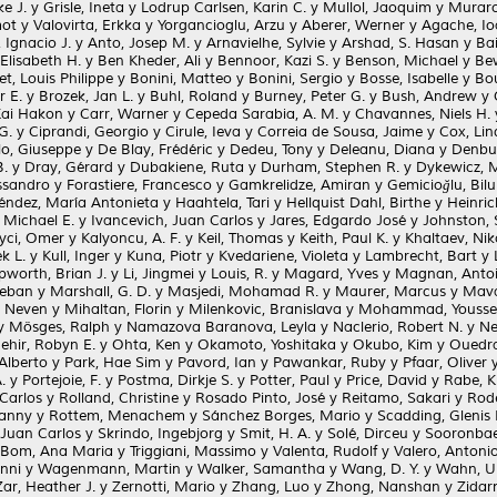
e J.
y
Grisle, Ineta
y
Lodrup Carlsen, Karin C.
y
Mullol, Jaoquim
y
Muraro
mot
y
Valovirta, Erkka
y
Yorgancioglu, Arzu
y
Aberer, Werner
y
Agache, I
 Ignacio J.
y
Anto, Josep M.
y
Arnavielhe, Sylvie
y
Arshad, S. Hasan
y
Bai
 Elisabeth H.
y
Ben Kheder, Ali
y
Bennoor, Kazi S.
y
Benson, Michael
y
Be
et, Louis Philippe
y
Bonini, Matteo
y
Bonini, Sergio
y
Bosse, Isabelle
y
Bou
r E.
y
Brozek, Jan L.
y
Buhl, Roland
y
Burney, Peter G.
y
Bush, Andrew
y
Kai Hakon
y
Carr, Warner
y
Cepeda Sarabia, A. M.
y
Chavannes, Niels H.
G.
y
Ciprandi, Georgio
y
Cirule, Ieva
y
Correia de Sousa, Jaime
y
Cox, Lin
lo, Giuseppe
y
De Blay, Frédéric
y
Dedeu, Tony
y
Deleanu, Diana
y
Denbu
B.
y
Dray, Gérard
y
Dubakiene, Ruta
y
Durham, Stephen R.
y
Dykewicz, 
essandro
y
Forastiere, Francesco
y
Gamkrelidze, Amiran
y
Gemicioğlu, Bil
ndez, María Antonieta
y
Haahtela, Tari
y
Hellquist Dahl, Birthe
y
Heinri
 Michael E.
y
Ivancevich, Juan Carlos
y
Jares, Edgardo José
y
Johnston, 
yci, Omer
y
Kalyoncu, A. F.
y
Keil, Thomas
y
Keith, Paul K.
y
Khaltaev, Nik
k L.
y
Kull, Inger
y
Kuna, Piotr
y
Kvedariene, Violeta
y
Lambrecht, Bart
y
pworth, Brian J.
y
Li, Jingmei
y
Louis, R.
y
Magard, Yves
y
Magnan, Anto
teban
y
Marshall, G. D.
y
Masjedi, Mohamad R.
y
Maurer, Marcus
y
Mava
, Neven
y
Mihaltan, Florin
y
Milenkovic, Branislava
y
Mohammad, Yousse
y
Mösges, Ralph
y
Namazova Baranova, Leyla
y
Naclerio, Robert N.
y
Ne
ehir, Robyn E.
y
Ohta, Ken
y
Okamoto, Yoshitaka
y
Okubo, Kim
y
Ouedra
 Alberto
y
Park, Hae Sim
y
Pavord, Ian
y
Pawankar, Ruby
y
Pfaar, Oliver
.
y
Portejoie, F.
y
Postma, Dirkje S.
y
Potter, Paul
y
Price, David
y
Rabe, K
Carlos
y
Rolland, Christine
y
Rosado Pinto, José
y
Reitamo, Sakari
y
Rode
Lanny
y
Rottem, Menachem
y
Sánchez Borges, Mario
y
Scadding, Glenis 
, Juan Carlos
y
Skrindo, Ingebjorg
y
Smit, H. A.
y
Solé, Dirceu
y
Sooronbae
 Bom, Ana Maria
y
Triggiani, Massimo
y
Valenta, Rudolf
y
Valero, Antonio
anni
y
Wagenmann, Martin
y
Walker, Samantha
y
Wang, D. Y.
y
Wahn, Ul
Zar, Heather J.
y
Zernotti, Mario
y
Zhang, Luo
y
Zhong, Nanshan
y
Zidar