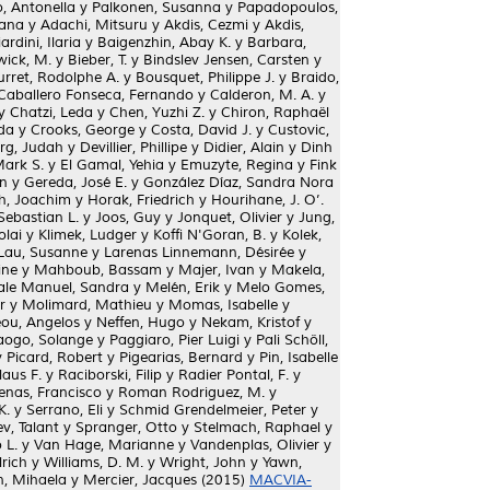
, Antonella
y
Palkonen, Susanna
y
Papadopoulos,
oana
y
Adachi, Mitsuru
y
Akdis, Cezmi
y
Akdis,
ardini, Ilaria
y
Baigenzhin, Abay K.
y
Barbara,
wick, M.
y
Bieber, T.
y
Bindslev Jensen, Carsten
y
rret, Rodolphe A.
y
Bousquet, Philippe J.
y
Braido,
Caballero Fonseca, Fernando
y
Calderon, M. A.
y
y
Chatzi, Leda
y
Chen, Yuzhi Z.
y
Chiron, Raphaël
da
y
Crooks, George
y
Costa, David J.
y
Custovic,
rg, Judah
y
Devillier, Phillipe
y
Didier, Alain
y
Dinh
Mark S.
y
El Gamal, Yehia
y
Emuzyte, Regina
y
Fink
un
y
Gereda, José E.
y
González Díaz, Sandra Nora
ch, Joachim
y
Horak, Friedrich
y
Hourihane, J. O’.
Sebastian L.
y
Joos, Guy
y
Jonquet, Olivier
y
Jung,
olai
y
Klimek, Ludger
y
Koffi N'Goran, B.
y
Kolek,
Lau, Susanne
y
Larenas Linnemann, Désirée
y
ine
y
Mahboub, Bassam
y
Majer, Ivan
y
Makela,
le Manuel, Sandra
y
Melén, Erik
y
Melo Gomes,
r
y
Molimard, Mathieu
y
Momas, Isabelle
y
ou, Angelos
y
Neffen, Hugo
y
Nekam, Kristof
y
ogo, Solange
y
Paggiaro, Pier Luigi
y
Pali Schöll,
y
Picard, Robert
y
Pigearias, Bernard
y
Pin, Isabelle
laus F.
y
Raciborski, Filip
y
Radier Pontal, F.
y
nas, Francisco
y
Roman Rodriguez, M.
y
K.
y
Serrano, Eli
y
Schmid Grendelmeier, Peter
y
v, Talant
y
Spranger, Otto
y
Stelmach, Raphael
y
 L.
y
Van Hage, Marianne
y
Vandenplas, Olivier
y
rich
y
Williams, D. M.
y
Wright, John
y
Yawn,
n, Mihaela
y
Mercier, Jacques
(2015)
MACVIA-