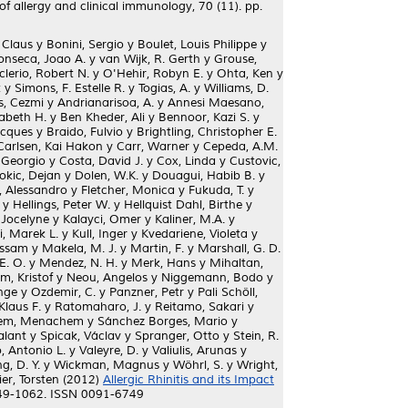
f allergy and clinical immunology, 70 (11). pp.
 Claus
y
Bonini, Sergio
y
Boulet, Louis Philippe
y
onseca, Joao A.
y
van Wijk, R. Gerth
y
Grouse,
lerio, Robert N.
y
O'Hehir, Robyn E.
y
Ohta, Ken
y
t
y
Simons, F. Estelle R.
y
Togias, A.
y
Williams, D.
s, Cezmi
y
Andrianarisoa, A.
y
Annesi Maesano,
sabeth H.
y
Ben Kheder, Ali
y
Bennoor, Kazi S.
y
acques
y
Braido, Fulvio
y
Brightling, Christopher E.
Carlsen, Kai Hakon
y
Carr, Warner
y
Cepeda, A.M.
 Georgio
y
Costa, David J.
y
Cox, Linda
y
Custovic,
okic, Dejan
y
Dolen, W.K.
y
Douagui, Habib B.
y
, Alessandro
y
Fletcher, Monica
y
Fukuda, T.
y
y
Hellings, Peter W.
y
Hellquist Dahl, Birthe
y
 Jocelyne
y
Kalayci, Omer
y
Kaliner, M.A.
y
i, Marek L.
y
Kull, Inger
y
Kvedariene, Violeta
y
ssam
y
Makela, M. J.
y
Martin, F.
y
Marshall, G. D.
E. O.
y
Mendez, N. H.
y
Merk, Hans
y
Mihaltan,
m, Kristof
y
Neou, Angelos
y
Niggemann, Bodo
y
nge
y
Ozdemir, C.
y
Panzner, Petr
y
Pali Schöll,
Klaus F.
y
Ratomaharo, J.
y
Reitamo, Sakari
y
em, Menachem
y
Sánchez Borges, Mario
y
alant
y
Spicak, Václav
y
Spranger, Otto
y
Stein, R.
, Antonio L.
y
Valeyre, D.
y
Valiulis, Arunas
y
, D. Y.
y
Wickman, Magnus
y
Wöhrl, S.
y
Wright,
er, Torsten
(2012)
Allergic Rhinitis and its Impact
1049-1062. ISSN 0091-6749