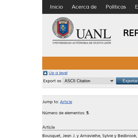
Inicio
Acerca de
Políticas
E
RE
Up a level
Export as
Jump to:
Article
Número de elementos:
5
.
Article
Bousquet, Jean J.
y
Arnavielhe, Sylvie
y
Bedbrook,