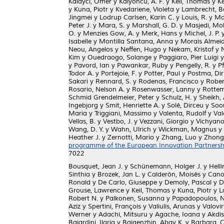
Kalayci, Omer
y
Kalyoncu, A. F.
y
Keil, Thomas
y
Ke
y
Kuna, Piotr
y
Kvedariene, Violeta
y
Lambrecht, B
Jingmei
y
Lodrup Carlsen, Karin C.
y
Louis, R.
y
Ma
Peter J.
y
Mara, S.
y
Marshall, G. D.
y
Masjedi, M
O.
y
Menzies Gow, A.
y
Merk, Hans
y
Michel, J. P.
Isabelle
y
Montilla Santana, Anna
y
Morais Almei
Neou, Angelos
y
Neffen, Hugo
y
Nekam, Kristof
y
Kim
y
Ouedraogo, Solange
y
Paggiaro, Pier Luigi
y
Pavord, Ian
y
Pawankar, Ruby
y
Pengelly, R.
y
Pf
Todor A.
y
Portejoie, F.
y
Potter, Paul
y
Postma, Dir
Sakari
y
Rennard, S.
y
Rodenas, Francisco
y
Robert
Rosario, Nelson A.
y
Rosenwasser, Lanny
y
Rotte
Schmid Grendelmeier, Peter
y
Schulz, H.
y
Sheikh, 
Ingebjorg
y
Smit, Henriette A.
y
Solé, Dirceu
y
Soo
Maria
y
Triggiani, Massimo
y
Valenta, Rudolf
y
Val
Vellas, B.
y
Vestbo, J.
y
Vezzani, Giorgio
y
Vichyano
Wang, D. Y.
y
Wahn, Ulrich
y
Wickman, Magnus
y
Heather J.
y
Zernotti, Mario
y
Zhang, Luo
y
Zhong
programme of the European Innovation Partnership
7022
Bousquet, Jean J.
y
Schünemann, Holger J.
y
Helli
Sinthia
y
Brozek, Jan L.
y
Calderón, Moisés
y
Cano
Ronald
y
De Carlo, Giuseppe
y
Demoly, Pascal
y
D
Grouse, Lawrence
y
Keil, Thomas
y
Kuna, Piotr
y
L
Robert N.
y
Palkonen, Susanna
y
Papadopoulos, N
Aziz
y
Spertini, François
y
Valiulis, Arunas
y
Valovir
Werner
y
Adachi, Mitsuru
y
Agache, Ioana
y
Akdis
Baiardini, Ilaria
y
Baigenzhin, Abay K.
y
Barbara, C