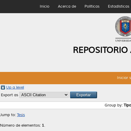
Inicio
Acerca de
Políticas
Estadísticas
REPOSITORIO
Iniciar 
Up a level
Export as
Group by:
Tip
Jump to:
Tesis
Número de elementos:
1
.